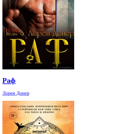
Раф
Лорен Донер