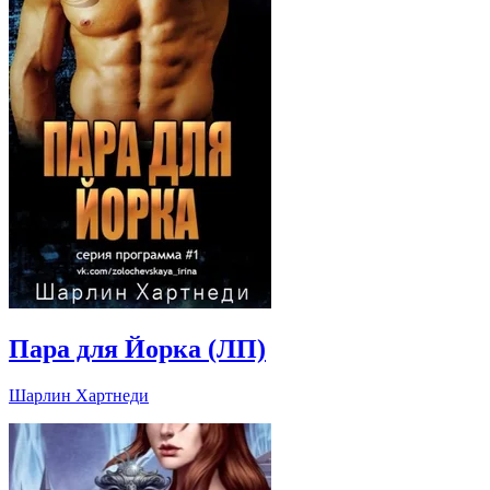
Пара для Йорка (ЛП)
Шарлин Хартнеди