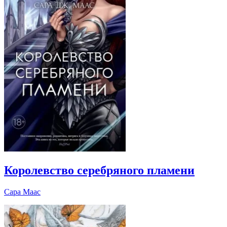
Королевство серебряного пламени
Сара Маас