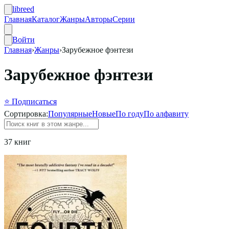
libreed
Главная
Каталог
Жанры
Авторы
Серии
Войти
Главная
›
Жанры
›
Зарубежное фэнтези
Зарубежное фэнтези
⭐ Подписаться
Сортировка:
Популярные
Новые
По году
По алфавиту
37 книг