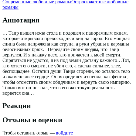
Современные любовные романы
Остросюжетные любовные
романы
Аннотация
… Таир вышел из-за стола и подошел к панорамным окнам,
которые открывали превосходный вид на город. Его мощная
спина была напряжена как струна, а руки убраны в карманы
белоснежных брюк.– Передайте своим людям, что Таир
вернулся. И я накажу всех, кто причастен к моей смерти.
Спрятаться не удастся, я из-под земли достану каждого…Тот,
кто хотел его смерти, не убил его, а сделал сильнее, злее,
беспощаднее. Остатки души Таира сгорели, но осталось тело
и окаменевшее сердце. Он возродился из пепла, как феникс,
чтобы отомстить своим обидчикам и вернуть свою империю.
Только вот он не знал, что в его жестокую реальность
ворвется она…
Реакции
Отзывы и оценки
Чтобы оставить отзыв —
войдите