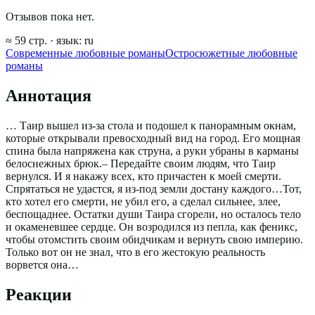
Отзывов пока нет.
≈
59
стр.
· язык:
ru
Современные любовные романы
Остросюжетные любовные
романы
Аннотация
… Таир вышел из-за стола и подошел к панорамным окнам,
которые открывали превосходный вид на город. Его мощная
спина была напряжена как струна, а руки убраны в карманы
белоснежных брюк.– Передайте своим людям, что Таир
вернулся. И я накажу всех, кто причастен к моей смерти.
Спрятаться не удастся, я из-под земли достану каждого…Тот,
кто хотел его смерти, не убил его, а сделал сильнее, злее,
беспощаднее. Остатки души Таира сгорели, но осталось тело
и окаменевшее сердце. Он возродился из пепла, как феникс,
чтобы отомстить своим обидчикам и вернуть свою империю.
Только вот он не знал, что в его жестокую реальность
ворвется она…
Реакции