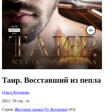
Таир. Восставший из пепла
Ольга Которова
2022
·
59
стр.
·
ru
Серия:
Жестокие сказки [О. Которова]
(#
3
)