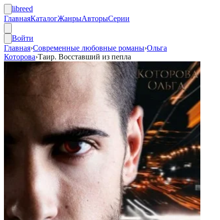
libreed
Главная
Каталог
Жанры
Авторы
Серии
Войти
Главная
›
Современные любовные романы
›
Ольга
Которова
›
Таир. Восставший из пепла