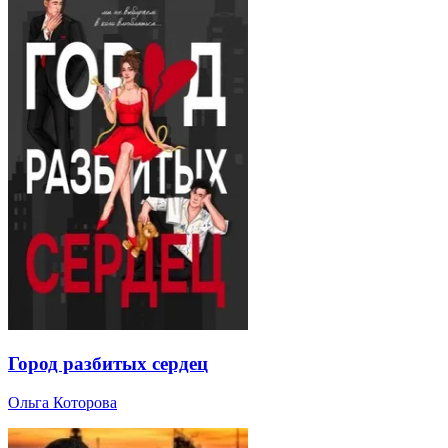
Город разбитых сердец
Ольга Которова