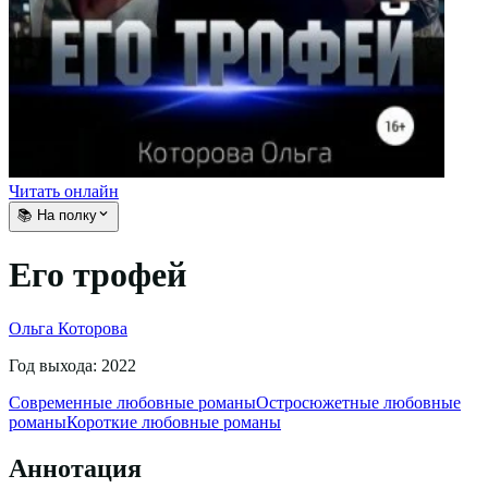
Читать онлайн
📚 На полку
Его трофей
Ольга Которова
Год выхода:
2022
Современные любовные романы
Остросюжетные любовные
романы
Короткие любовные романы
Аннотация