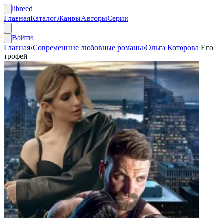
libreed
Главная
Каталог
Жанры
Авторы
Серии
Войти
Главная
›
Современные любовные романы
›
Ольга Которова
›
Его
трофей