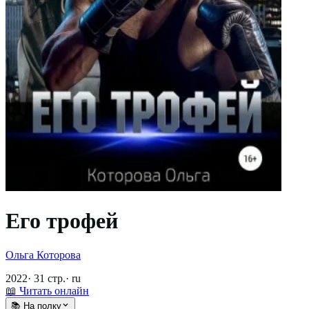
Его трофей
Ольга Которова
2022
·
31
стр.
·
ru
📖 Читать онлайн
📚 На полку