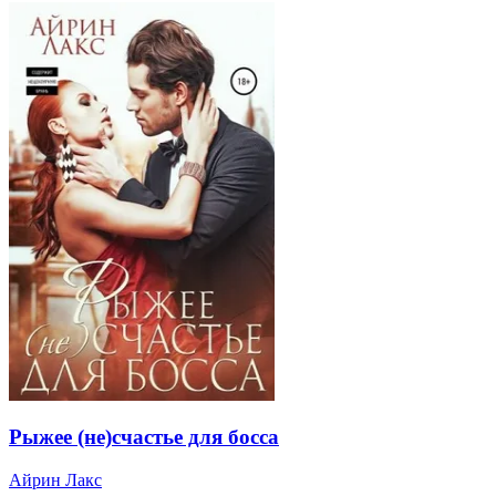
Рыжее (не)счастье для босса
Айрин Лакс