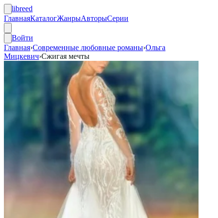
libreed
Главная
Каталог
Жанры
Авторы
Серии
Войти
Главная
›
Современные любовные романы
›
Ольга
Мицкевич
›
Сжигая мечты