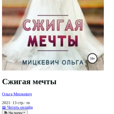
Сжигая мечты
Ольга Мицкевич
2021
·
13
стр.
·
ru
📖 Читать онлайн
📚 На полку