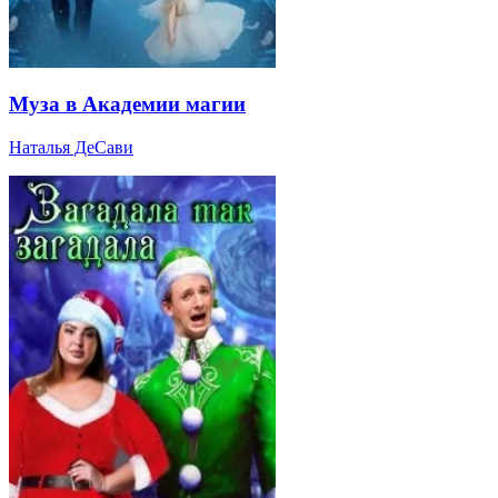
Муза в Академии магии
Наталья ДеСави