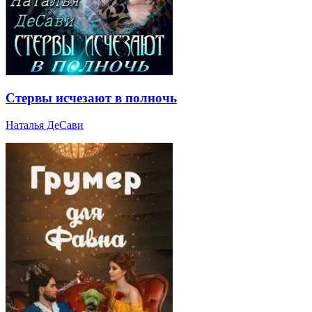
Стервы исчезают в полночь
Наталья ДеСави