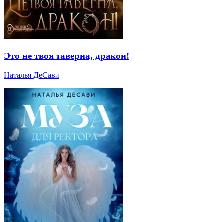
Это не твоя таверна, дракон!
Наталья ДеСави