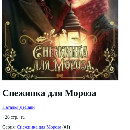
Снежинка для Мороза
Наталья ДеСави
·
26
стр.
·
ru
Серия:
Снежинка для Мороза
(#
1
)