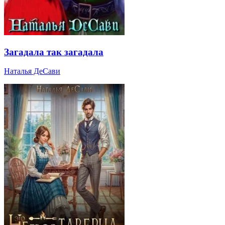
Загадала так загадала
Наталья ДеСави