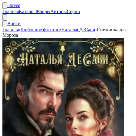
libreed
Главная
Каталог
Жанры
Авторы
Серии
Войти
Главная
›
Любовное фэнтези
›
Наталья ДеСави
›
Снежинка для
Мороза