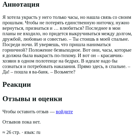
Аннотация
Я хотела украсть у него только часы, но нашла связь со своим
прошлым. Чтобы не потерять единственную ниточку, нужно
вернуться, признаться и … влюбиться? Последнее в мои
планы не входило, но придется выкручиваться между долгом,
дружбой, любовью и совестью. – Ты стоишь в моей спальне.
Посреди ночи. И уверяешь, что пришла наниматься
горничной? Положение безвыходное. Вот они, часы, которые
я должна была выкрасть по-тихому. И вот он – красавчик-
хозяин в одном полотенце на бедрах. В идеале надо бы
сознаться и потребовать наказания. Прямо здесь, в спальне. –
Да! – пошла я ва-банк. – Возьмете?
Реакции
Отзывы и оценки
Чтобы оставить отзыв —
войдите
Отзывов пока нет.
≈
26
стр.
· язык:
ru