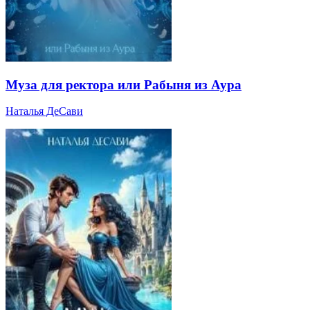
Муза для ректора или Рабыня из Аура
Наталья ДеСави