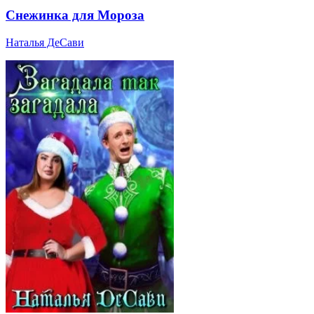
Снежинка для Мороза
Наталья ДеСави