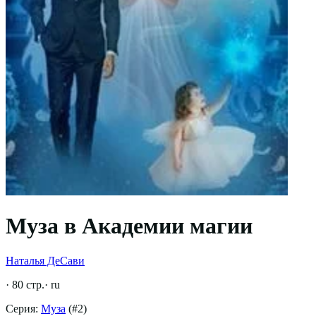
Муза в Академии магии
Наталья ДеСави
·
80
стр.
·
ru
Серия:
Муза
(#
2
)