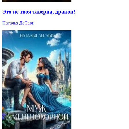
Это не твоя таверна, дракон!
Наталья ДеСави