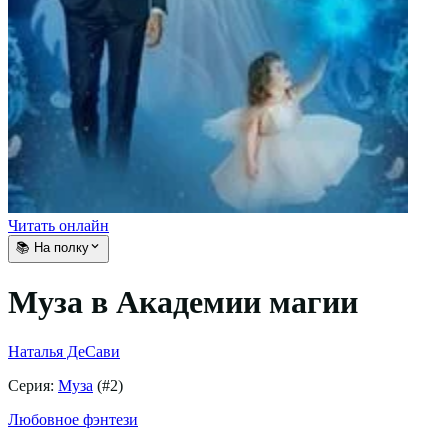
Читать онлайн
📚 На полку
Муза в Академии магии
Наталья ДеСави
Серия:
Муза
(#
2
)
Любовное фэнтези