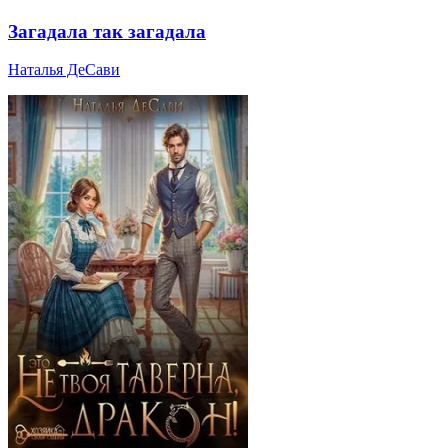
Загадала так загадала
Наталья ДеСави