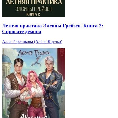
Летняя практика Элсины Грейзен. Книга 2:
Спросите демона
Алла Гореликова (Алёна Кручко)