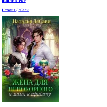
библиотеке
Наталья ДеСави