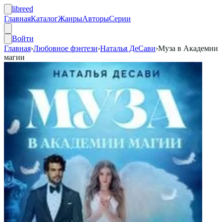
libreed
Главная
Каталог
Жанры
Авторы
Серии
Войти
Главная
›
Любовное фэнтези
›
Наталья ДеСави
›
Муза в Академии
магии