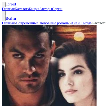
libreed
Главная
Каталог
Жанры
Авторы
Серии
Войти
Главная
›
Современные любовные романы
›
Айви Смоук
›
Рассвет 