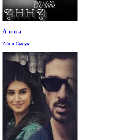
А н н а
Айви Смоук