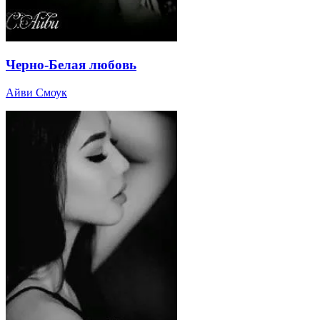
Черно-Белая любовь
Айви Смоук