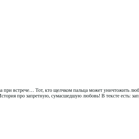
за при встрече… Тот, кто щелчком пальца может уничтожить любо
 История про запретную, сумасшедшую любовь! В тексте есть: зап