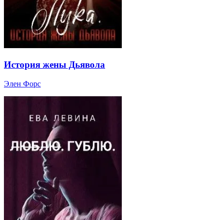
История жены Дьявола
Элен Форс