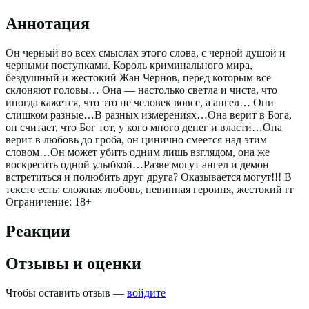
Аннотация
Он черный во всех смыслах этого слова, с черной душой и
черными поступками. Король криминального мира,
бездушный и жестокий Жан Чернов, перед которым все
склоняют головы… Она — настолько светла и чиста, что
иногда кажется, что это не человек вовсе, а ангел… Они
слишком разные…В разных измерениях…Она верит в Бога,
он считает, что Бог тот, у кого много денег и власти…Она
верит в любовь до гроба, он цинично смеется над этим
словом…Он может убить одним лишь взглядом, она же
воскресить одной улыбкой…Разве могут ангел и демон
встретиться и полюбить друг друга? Оказывается могут!!! В
тексте есть: сложная любовь, невинная героиня, жестокий гг
Ограничение: 18+
Реакции
Отзывы и оценки
Чтобы оставить отзыв —
войдите