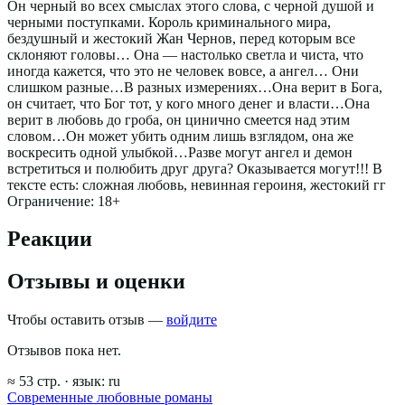
Он черный во всех смыслах этого слова, с черной душой и
черными поступками. Король криминального мира,
бездушный и жестокий Жан Чернов, перед которым все
склоняют головы… Она — настолько светла и чиста, что
иногда кажется, что это не человек вовсе, а ангел… Они
слишком разные…В разных измерениях…Она верит в Бога,
он считает, что Бог тот, у кого много денег и власти…Она
верит в любовь до гроба, он цинично смеется над этим
словом…Он может убить одним лишь взглядом, она же
воскресить одной улыбкой…Разве могут ангел и демон
встретиться и полюбить друг друга? Оказывается могут!!! В
тексте есть: сложная любовь, невинная героиня, жестокий гг
Ограничение: 18+
Реакции
Отзывы и оценки
Чтобы оставить отзыв —
войдите
Отзывов пока нет.
≈
53
стр.
· язык:
ru
Современные любовные романы