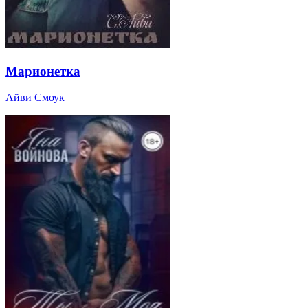
Марионетка
Айви Смоук