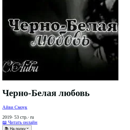
Черно-Белая любовь
Айви Смоук
2019
·
53
стр.
·
ru
📖 Читать онлайн
📚 На полку