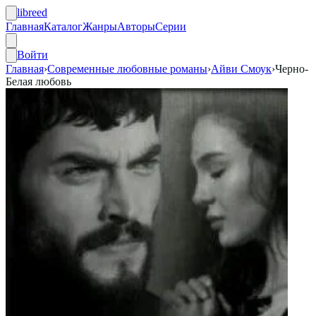
libreed
Главная
Каталог
Жанры
Авторы
Серии
Войти
Главная
›
Современные любовные романы
›
Айви Смоук
›
Черно-
Белая любовь