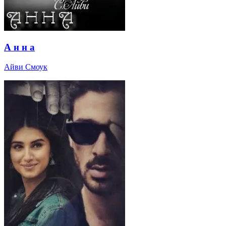
А н н а
Айви Смоук