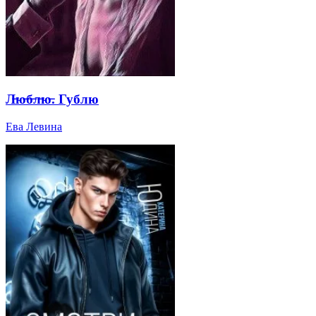
Л̶ю̶б̶л̶ю̶. Гублю
Ева Левина