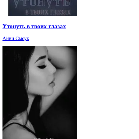
Утонуть в твоих глазах
Айви Смоук