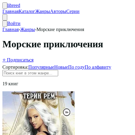
libreed
Главная
Каталог
Жанры
Авторы
Серии
Войти
Главная
›
Жанры
›
Морские приключения
Морские приключения
⭐ Подписаться
Сортировка:
Популярные
Новые
По году
По алфавиту
19 книг