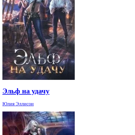
Эльф на удачу
Юлия Эллисон