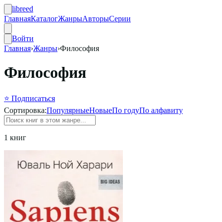
libreed
Главная
Каталог
Жанры
Авторы
Серии
Войти
Главная
›
Жанры
›
Философия
Философия
⭐ Подписаться
Сортировка:
Популярные
Новые
По году
По алфавиту
1 книг