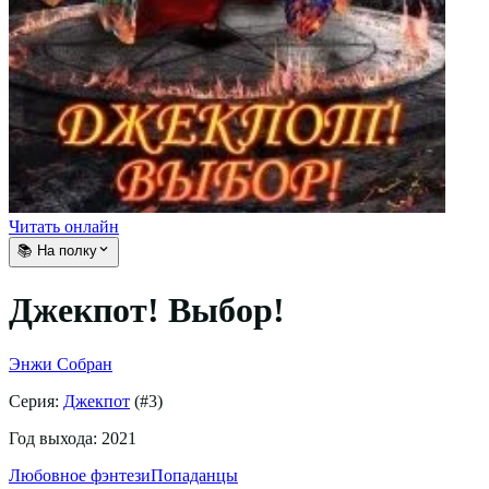
Читать онлайн
📚 На полку
Джекпот! Выбор!
Энжи Собран
Серия:
Джекпот
(#
3
)
Год выхода:
2021
Любовное фэнтези
Попаданцы