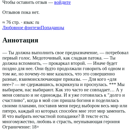
Чтобы оставить отзыв —
войдите
Отзывов пока нет.
≈
76
стр.
· язык:
ru
Любовное фэнтези
Попаданцы
Аннотация
— Ты должна выполнить свое предназначение, — потребовал
первый голос. Медоточивый, как сладкая патока. — Ты
должна вспомнить, — прокаркал второй. — Иначе будет
поздно для нее. Они будто продолжали говорить об одном и
том же, но почему-то мне казалось, что это совершенно
разные, взаимоисключающие приказы. — Для кого «для
нее»? — не сдержавшись, вскрикнула и проснулась. *** Мы
выбираем, нас выбирают. Как это часто не совпадает… А у
меня совпало и не единожды. И я уже готовилась к "долго и
счастливо", когда в мой сон пришла богиня и поделилась
своими планами, поставив меня перед выбором весь мир или
пятеро, каждый из которых способен мне этот мир заменить.
И что выбрать несчастной попаданке? В тексте есть:
многомужество, любовь и страсть, неунывающая героиня
Ограничение: 18+