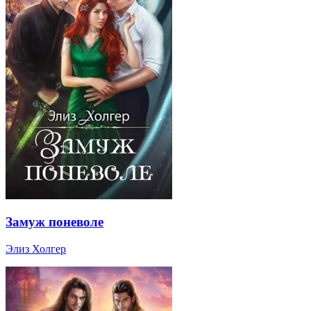
Замуж поневоле
Элиз Холгер