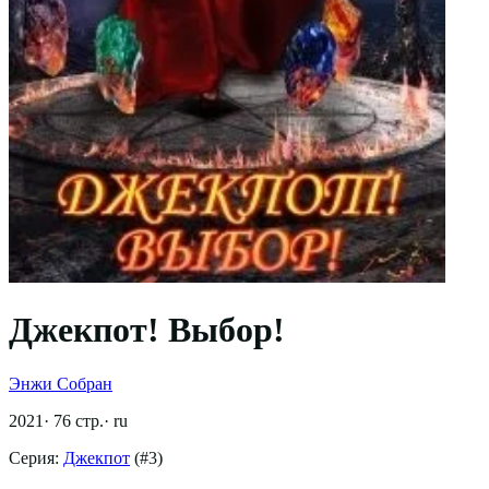
Джекпот! Выбор!
Энжи Собран
2021
·
76
стр.
·
ru
Серия:
Джекпот
(#
3
)