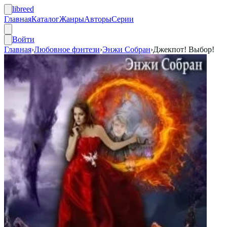
libreed
Главная
Каталог
Жанры
Авторы
Серии
Войти
Главная
›
Любовное фэнтези
›
Энжи Собран
›
Джекпот! Выбор!