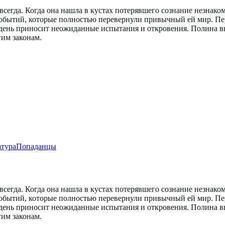
всегда. Когда она нашла в кустах потерявшего сознание незнако
 событий, которые полностью перевернули привычный ей мир. Пе
ень приносит неожиданные испытания и откровения. Полина вын
гим законам.
атура
Попаданцы
всегда. Когда она нашла в кустах потерявшего сознание незнако
 событий, которые полностью перевернули привычный ей мир. Пе
ень приносит неожиданные испытания и откровения. Полина вын
гим законам.