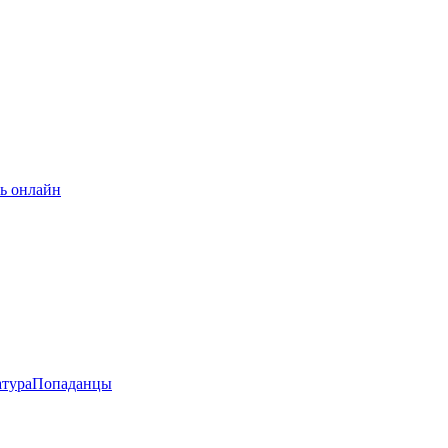
ь онлайн
атура
Попаданцы