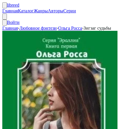
libreed
Главная
Каталог
Жанры
Авторы
Серии
Войти
Главная
›
Любовное фэнтези
›
Ольга Росса
›
Зигзаг судьбы