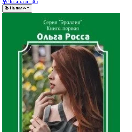
📖 Читать онлайн
📚 На полку