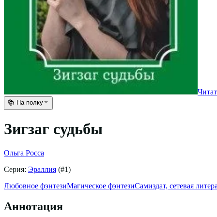
Читат
📚 На полку
Зигзаг судьбы
Ольга Росса
Серия:
Эраллия
(#
1
)
Любовное фэнтези
Магическое фэнтези
Самиздат, сетевая литер
Аннотация