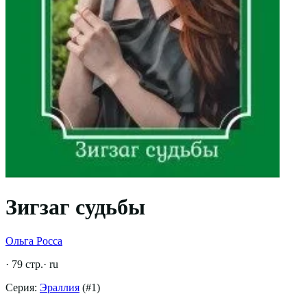
Зигзаг судьбы
Ольга Росса
·
79
стр.
·
ru
Серия:
Эраллия
(#
1
)