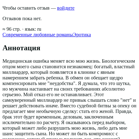
Чтобы оставить отзыв —
войдите
Отзывов пока нет.
≈
96
стр.
· язык:
ru
Современные любовные романы
Эротика
Аннотация
Медицинская ошибка меняет всю мою жизнь. Биологическим
отцом моего сына становится незнакомец: богатый, властный
миллиардер, который появляется в клинике с явным
намерением забрать ребенка. В обмен он обещает щедро
компенсировать мне "неудобства". Я думала, что это шутка,
но мужчина настаивает на своих требованиях абсолютно
серьезно. Мой отказ его не останавливает. Этот
самоуверенный миллиардер не привык слышать слово "нет" и
решает действовать иначе. Вместо судебной битвы за опеку он
предлагает мне необычную сделку: стать его женой. Правда,
брак этот будет временным, деловым, заключенным
исключительно по расчету. Я оказываюсь перед выбором,
который может либо разрушить мою жизнь, либо дать мне
шанс защитить сына. Но может ли быть компромисс с