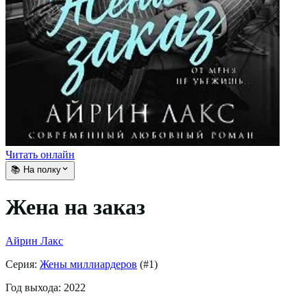
Читать онлайн
📚 На полку
Жена на заказ
Айрин Лакс
Серия:
Жены миллиардеров
(#
1
)
Год выхода:
2022