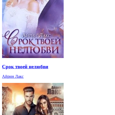
Срок твоей нелюбви
Айрин Лакс