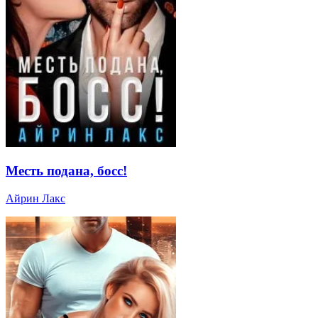
Месть подана, босс!
Айрин Лакс