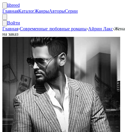
libreed
Главная
Каталог
Жанры
Авторы
Серии
Войти
Главная
›
Современные любовные романы
›
Айрин Лакс
›
Жена
на заказ