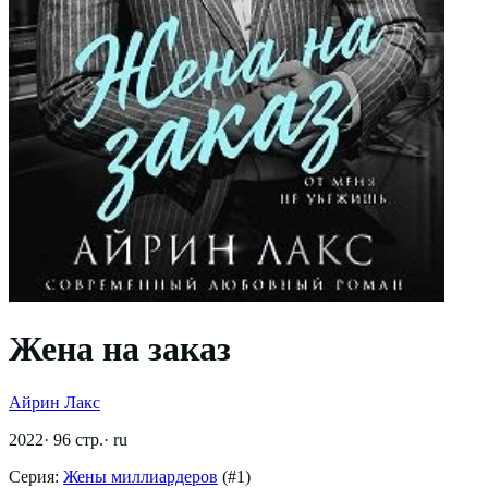
Жена на заказ
Айрин Лакс
2022
·
96
стр.
·
ru
Серия:
Жены миллиардеров
(#
1
)