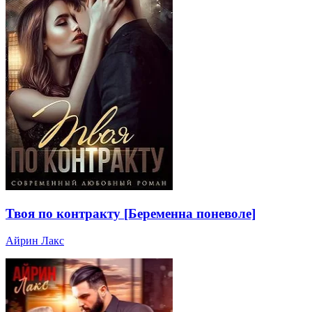
Твоя по контракту [Беременна поневоле]
Айрин Лакс