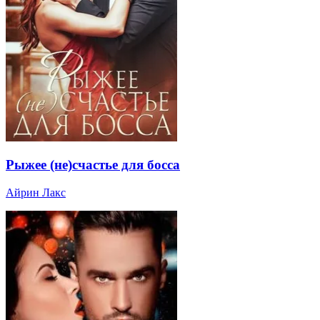
Рыжее (не)счастье для босса
Айрин Лакс