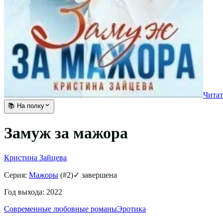
Читат
📚 На полку
Замуж за мажора
Кристина Зайцева
Серия:
Мажоры
(#
2
)
✓ завершена
Год выхода:
2022
Современные любовные романы
Эротика