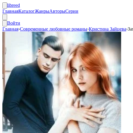
libreed
Главная
Каталог
Жанры
Авторы
Серии
Войти
Главная
›
Современные любовные романы
›
Кристина Зайцева
›
За