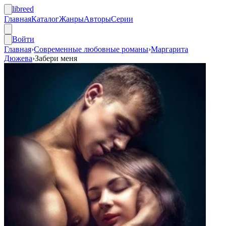
libreed
Главная
Каталог
Жанры
Авторы
Серии
Войти
Главная
›
Современные любовные романы
›
Маргарита
Дюжева
›
Забери меня