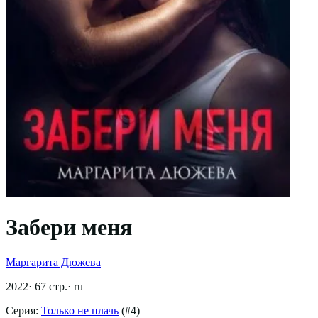
Забери меня
Маргарита Дюжева
2022
·
67
стр.
·
ru
Серия:
Только не плачь
(#
4
)