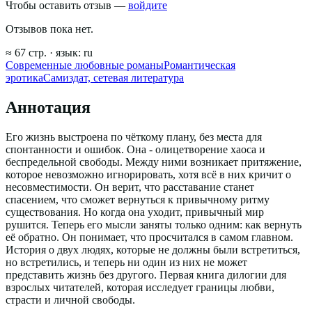
Чтобы оставить отзыв —
войдите
Отзывов пока нет.
≈
67
стр.
· язык:
ru
Современные любовные романы
Романтическая
эротика
Самиздат, сетевая литература
Аннотация
Его жизнь выстроена по чёткому плану, без места для
спонтанности и ошибок. Она - олицетворение хаоса и
беспредельной свободы. Между ними возникает притяжение,
которое невозможно игнорировать, хотя всё в них кричит о
несовместимости. Он верит, что расставание станет
спасением, что сможет вернуться к привычному ритму
существования. Но когда она уходит, привычный мир
рушится. Теперь его мысли заняты только одним: как вернуть
её обратно. Он понимает, что просчитался в самом главном.
История о двух людях, которые не должны были встретиться,
но встретились, и теперь ни один из них не может
представить жизнь без другого. Первая книга дилогии для
взрослых читателей, которая исследует границы любви,
страсти и личной свободы.