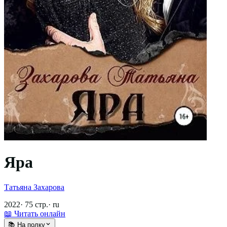
Яра
Татьяна Захарова
2022
·
75
стр.
·
ru
📖 Читать онлайн
📚 На полку