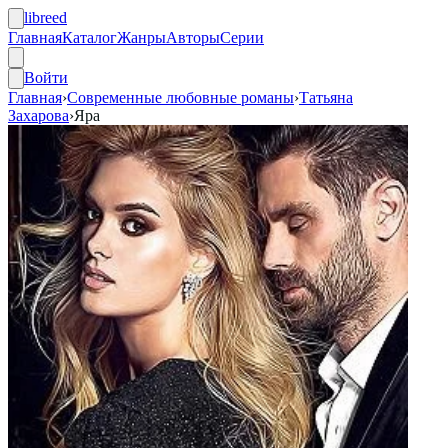
libreed
Главная
Каталог
Жанры
Авторы
Серии
Войти
Главная
›
Современные любовные романы
›
Татьяна
Захарова
›
Яра