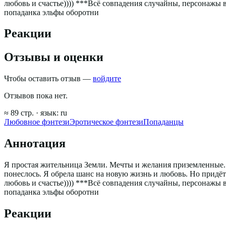
любовь и счастье)))) ***Всё совпадения случайны, персонажы 
попаданка эльфы оборотни
Реакции
Отзывы и оценки
Чтобы оставить отзыв —
войдите
Отзывов пока нет.
≈
89
стр.
· язык:
ru
Любовное фэнтези
Эротическое фэнтези
Попаданцы
Аннотация
Я простая жительница Земли. Мечты и желания приземленные. 
понеслось. Я обрела шанс на новую жизнь и любовь. Но придётс
любовь и счастье)))) ***Всё совпадения случайны, персонажы 
попаданка эльфы оборотни
Реакции