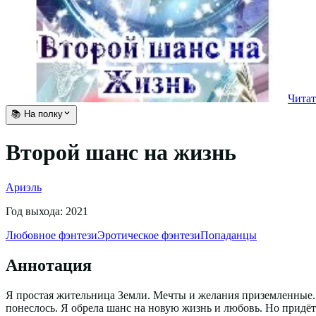
Читат
📚 На полку
Второй шанс на жизнь
Ариэль
Год выхода:
2021
Любовное фэнтези
Эротическое фэнтези
Попаданцы
Аннотация
Я простая жительница Земли. Мечты и желания приземленные. 
понеслось. Я обрела шанс на новую жизнь и любовь. Но придётс