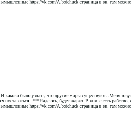
вымышленные.https://vk.com/A.boichuck страница в вк, там можн
И каково было узнать, что другие миры существуют. -Меня зову
я постараться...***Надеюсь, будет жарко. В книге есть рабство
вымышленные.https://vk.com/A.boichuck страница в вк, там можн