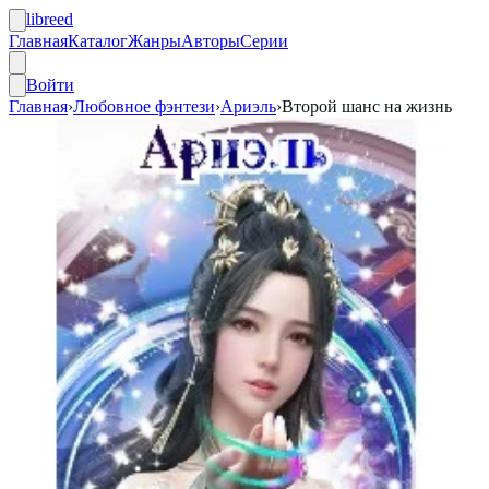
libreed
Главная
Каталог
Жанры
Авторы
Серии
Войти
Главная
›
Любовное фэнтези
›
Ариэль
›
Второй шанс на жизнь