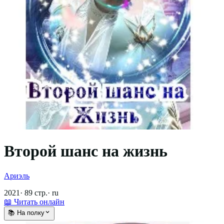
Второй шанс на жизнь
Ариэль
2021
·
89
стр.
·
ru
📖 Читать онлайн
📚 На полку