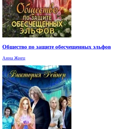
Общество по защите обесчещенных эльфов
Анна Жнец