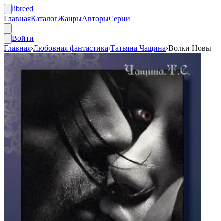
libreed
Главная
Каталог
Жанры
Авторы
Серии
Войти
Главная
›
Любовная фантастика
›
Татьяна Чащина
›
Волки Новы