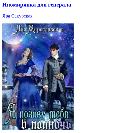
Иномирянка для генерала
Яра Сакурская