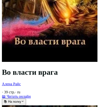
Во власти врага
Алена Райс
·
39
стр.
·
ru
📖 Читать онлайн
📚 На полку