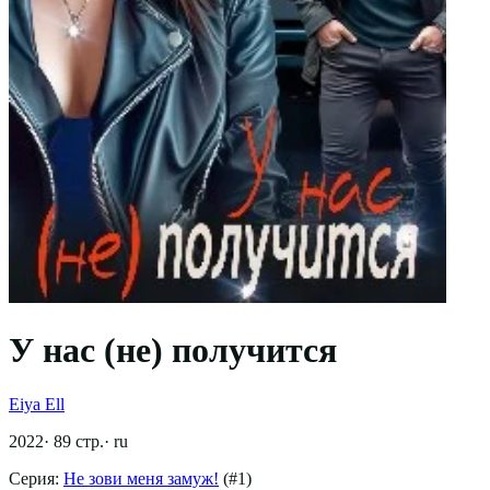
У нас (не) получится
Eiya Ell
2022
·
89
стр.
·
ru
Серия:
Не зови меня замуж!
(#
1
)