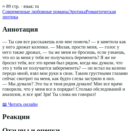
≈
89
стр.
· язык:
ru
Современные любовные романы
Эротика
Романтическая
эротика
Аннотация
— Ты сам все расскажешь или мне помочь? — я заметила как
у него дрожат коленки. — Милая, прости меня, — голос у
него также дрожал, — ты же меня не бросишь, если узнаешь,
что из за меня у тебя не получалось беременеть? Я же не
бросил тебя, все это время был рядом, когда мы думали, что
это у тебя не получается забеременеть? — он встал на колени
передо мной, взял мои руки в свои. Таким грустными глазами
сейчас смотрит на меня, как будто слезы застряли в них.
— Мы думали? Это ты и твоя родня думали! Мне все врачи
говорили, что у меня все в порядке! Столько обследований и
анализов, и все зря! Зря! Ты слова ни говорил!
📖 Читать онлайн
Реакции
Отзывы и оценки