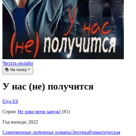
Читать онлайн
📚 На полку
У нас (не) получится
Eiya Ell
Серия:
Не зови меня замуж!
(#
1
)
Год выхода:
2022
Современные любовные романы
Эротика
Романтическая