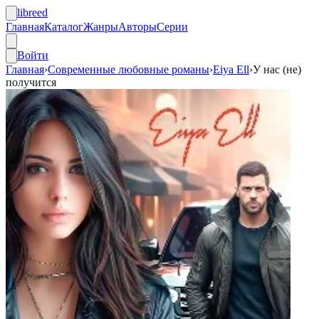
libreed
Главная
Каталог
Жанры
Авторы
Серии
Войти
Главная
›
Современные любовные романы
›
Eiya Ell
›
У нас (не)
получится