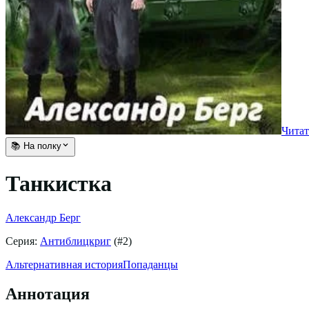
Читат
📚 На полку
Танкистка
Александр Берг
Серия:
Антиблицкриг
(#
2
)
Альтернативная история
Попаданцы
Аннотация