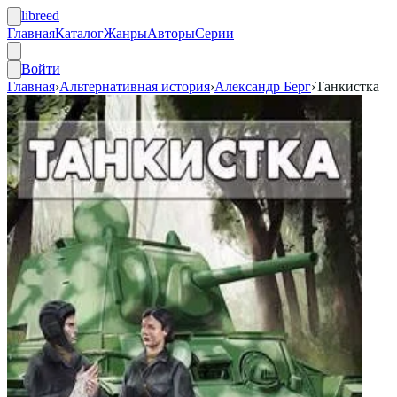
libreed
Главная
Каталог
Жанры
Авторы
Серии
Войти
Главная
›
Альтернативная история
›
Александр Берг
›
Танкистка