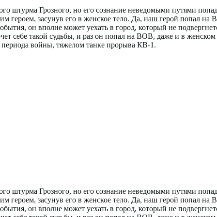
ого штурма Грозного, но его сознание неведомыми путями попад
им героем, засунув его в женское тело. Да, наш герой попал на 
 события, он вполне может уехать в город, который не подвергне
очет себе такой судьбы, и раз он попал на ВОВ, даже и в женском 
го периода войны, тяжелом танке прорыва КВ-1.
ого штурма Грозного, но его сознание неведомыми путями попад
им героем, засунув его в женское тело. Да, наш герой попал на 
 события, он вполне может уехать в город, который не подвергне