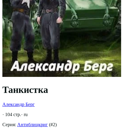
Танкистка
Александр Берг
·
104
стр.
·
ru
Серия:
Антиблицкриг
(#
2
)