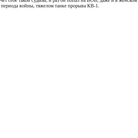
очет себе такой судьбы, и раз он попал на ВОВ, даже и в женском 
го периода войны, тяжелом танке прорыва КВ-1.