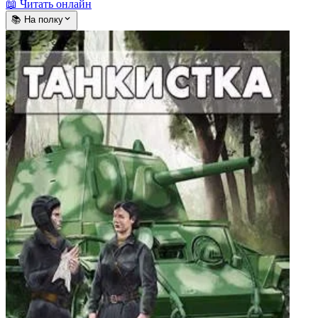
📖 Читать онлайн
📚 На полку