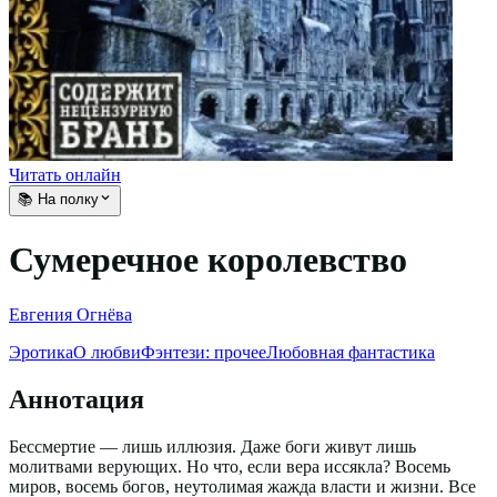
Читать онлайн
📚 На полку
Сумеречное королевство
Евгения Огнёва
Эротика
О любви
Фэнтези: прочее
Любовная фантастика
Аннотация
Бессмертие — лишь иллюзия. Даже боги живут лишь
молитвами верующих. Но что, если вера иссякла? Восемь
миров, восемь богов, неутолимая жажда власти и жизни. Все