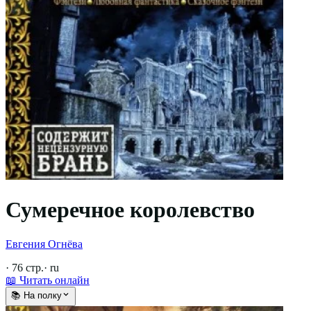
Сумеречное королевство
Евгения Огнёва
·
76
стр.
·
ru
📖 Читать онлайн
📚 На полку