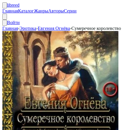
libreed
Главная
Каталог
Жанры
Авторы
Серии
Войти
Главная
›
Эротика
›
Евгения Огнёва
›
Сумеречное королевство