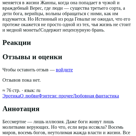
меняется в жизни Жанны, когда она попадает в чужой и
враждебный Верес, где люди — существа третьего сорта, а
дети бога, верийцы, вольны обращаться с ними, как им
вздумается. Но Истинный из рода Гевальт не ожидал, что его
протеже окажется не просто одной из тех, чья жизнь не стоит
и медной монеты!Содержит нецензурную брань.
Реакции
Отзывы и оценки
Чтобы оставить отзыв —
войдите
Отзывов пока нет.
≈
76
стр.
· язык:
ru
Эротика
О любви
Фэнтези: прочее
Любовная фантастика
Аннотация
Бессмертие — лишь иллюзия. Даже боги живут лишь
молитвами верующих. Но что, если вера иссякла? Восемь
миров, восемь богов, неутолимая жажда власти и жизни. Все