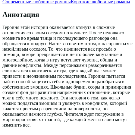
Современные любовные романы
Короткие любовные романы
Аннотация
Героиня этой истории оказывается втянута в сложные
отношения со своим соседом по комнате. После неловкого
момента во время танца и последующего разговора она
обращается к подруге Насте за советом о том, как справиться с
назойливым соседом. То, что начинается как просьба о
помощи, вскоре превращается в нечто более запутанное и
многослойное, когда в игру вступают чувства, обиды и
давние конфликты. Между персонажами разворачивается
сложная психологическая игра, где каждый шаг может
привести к неожиданным последствиям. Героиня пытается
найти способ защитить себя и одновременно разобраться в
собственных эмоциях. Школьные будни, ссоры и примирения
создают фон для развития напряженных отношений, которые
таят в себе много неясного. Эта история о том, как легко
можно поддаться эмоциям и увязнуть в конфликте, который
кажется простым разрешением на поверхности, но
оказывается намного глубже. Читателя ждет погружение в
мир подростковых страстей, где каждый жест и слово могут
изменить все.