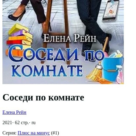
Соседи по комнате
Елена Рейн
2021
·
62
стр.
·
ru
Серия:
Плюс на минус
(#
1
)