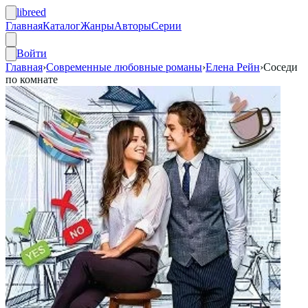
libreed
Главная
Каталог
Жанры
Авторы
Серии
Войти
Главная
›
Современные любовные романы
›
Елена Рейн
›
Соседи
по комнате