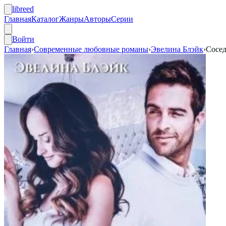
libreed
Главная
Каталог
Жанры
Авторы
Серии
Войти
Главная
›
Современные любовные романы
›
Эвелина Блэйк
›
Сосед