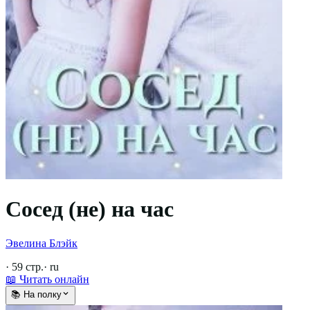
Сосед (не) на час
Эвелина Блэйк
·
59
стр.
·
ru
📖 Читать онлайн
📚 На полку