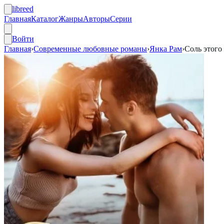
libreed
Главная
Каталог
Жанры
Авторы
Серии
Войти
Главная
›
Современные любовные романы
›
Янка Рам
›
Соль этого