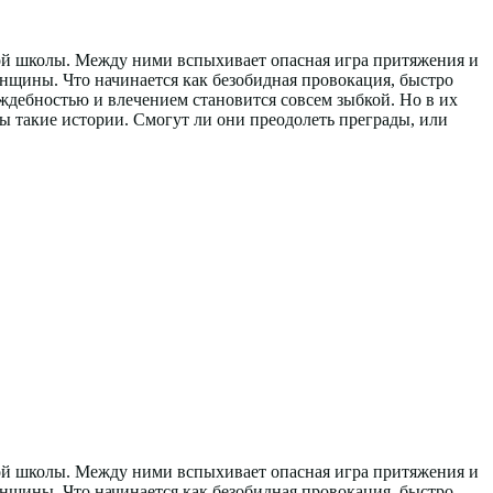
ой школы. Между ними вспыхивает опасная игра притяжения и
енщины. Что начинается как безобидная провокация, быстро
ждебностью и влечением становится совсем зыбкой. Но в их
ны такие истории. Смогут ли они преодолеть преграды, или
ой школы. Между ними вспыхивает опасная игра притяжения и
енщины. Что начинается как безобидная провокация, быстро