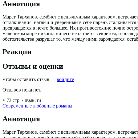
Аннотация
Марат Тарханов, самбист с вспыльчивым характером, встреча
отталкивания: наглый и уверенный в себе парень сталкивается
превращается в нечто большее. Их противостояние полно остро
маленьком мире никогда ничего не остаётся секретом, и послед
обстоятельства разрушат то, что между ними зарождается, оста
Реакции
Отзывы и оценки
Чтобы оставить отзыв —
войдите
Отзывов пока нет.
≈
73
стр.
· язык:
ru
Современные любовные романы
Аннотация
Марат Тарханов, самбист с вспыльчивым характером, встреча
отталкивания: наглый и уверенный в себе парень сталкивается