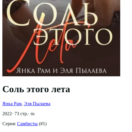
Соль этого лета
Янка Рам
,
Эля Пылаева
2022
·
73
стр.
·
ru
Серия:
Самбисты
(#
1
)