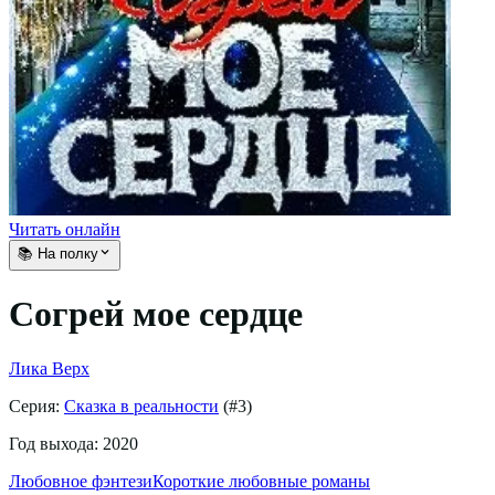
Читать онлайн
📚 На полку
Согрей мое сердце
Лика Верх
Серия:
Сказка в реальности
(#
3
)
Год выхода:
2020
Любовное фэнтези
Короткие любовные романы