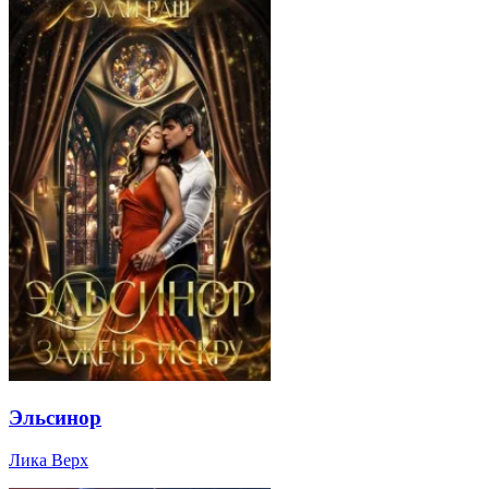
Эльсинор
Лика Верх