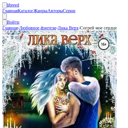
libreed
Главная
Каталог
Жанры
Авторы
Серии
Войти
Главная
›
Любовное фэнтези
›
Лика Верх
›
Согрей мое сердце