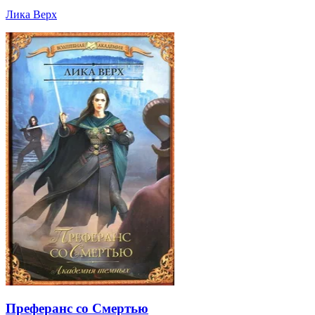
Лика Верх
Преферанс со Смертью