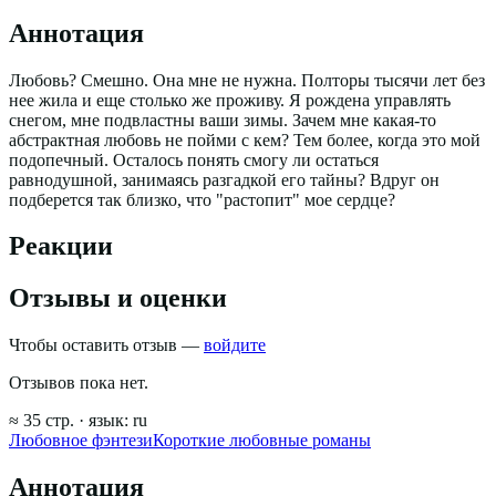
Аннотация
Любовь? Смешно. Она мне не нужна. Полторы тысячи лет без
нее жила и еще столько же проживу. Я рождена управлять
снегом, мне подвластны ваши зимы. Зачем мне какая-то
абстрактная любовь не пойми с кем? Тем более, когда это мой
подопечный. Осталось понять смогу ли остаться
равнодушной, занимаясь разгадкой его тайны? Вдруг он
подберется так близко, что "растопит" мое сердце?
Реакции
Отзывы и оценки
Чтобы оставить отзыв —
войдите
Отзывов пока нет.
≈
35
стр.
· язык:
ru
Любовное фэнтези
Короткие любовные романы
Аннотация