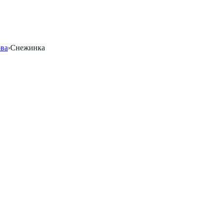
ова
›
Снежинка