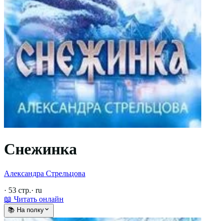
Снежинка
Александра Стрельцова
·
53
стр.
·
ru
📖 Читать онлайн
📚 На полку