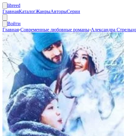
libreed
Главная
Каталог
Жанры
Авторы
Серии
Войти
Главная
›
Современные любовные романы
›
Александра Стрельц