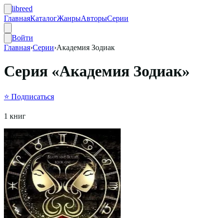
libreed
Главная
Каталог
Жанры
Авторы
Серии
Войти
Главная
›
Серии
›
Академия Зодиак
Серия «
Академия Зодиак
»
⭐ Подписаться
1
книг