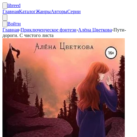
libreed
Главная
Каталог
Жанры
Авторы
Серии
Войти
Главная
›
Приключенческое фэнтези
›
Алёна Цветкова
›
Пути-
дороги. С чистого листа