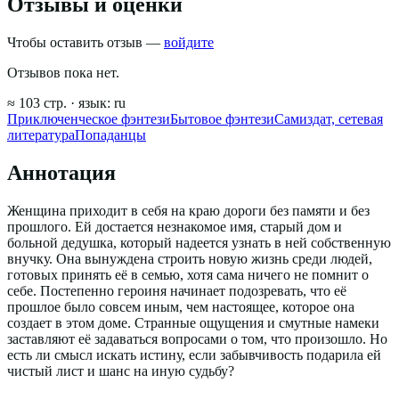
Отзывы и оценки
Чтобы оставить отзыв —
войдите
Отзывов пока нет.
≈
103
стр.
· язык:
ru
Приключенческое фэнтези
Бытовое фэнтези
Самиздат, сетевая
литература
Попаданцы
Аннотация
Женщина приходит в себя на краю дороги без памяти и без
прошлого. Ей достается незнакомое имя, старый дом и
больной дедушка, который надеется узнать в ней собственную
внучку. Она вынуждена строить новую жизнь среди людей,
готовых принять её в семью, хотя сама ничего не помнит о
себе. Постепенно героиня начинает подозревать, что её
прошлое было совсем иным, чем настоящее, которое она
создает в этом доме. Странные ощущения и смутные намеки
заставляют её задаваться вопросами о том, что произошло. Но
есть ли смысл искать истину, если забывчивость подарила ей
чистый лист и шанс на иную судьбу?