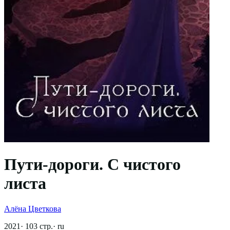
Пути-дороги. С чистого
листа
Алёна Цветкова
2021
·
103
стр.
·
ru