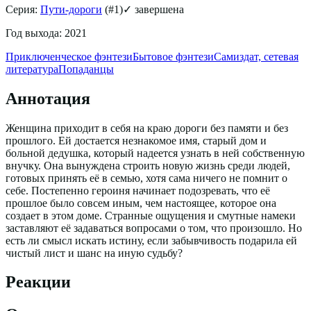
Серия:
Пути-дороги
(#
1
)
✓ завершена
Год выхода:
2021
Приключенческое фэнтези
Бытовое фэнтези
Самиздат, сетевая
литература
Попаданцы
Аннотация
Женщина приходит в себя на краю дороги без памяти и без
прошлого. Ей достается незнакомое имя, старый дом и
больной дедушка, который надеется узнать в ней собственную
внучку. Она вынуждена строить новую жизнь среди людей,
готовых принять её в семью, хотя сама ничего не помнит о
себе. Постепенно героиня начинает подозревать, что её
прошлое было совсем иным, чем настоящее, которое она
создает в этом доме. Странные ощущения и смутные намеки
заставляют её задаваться вопросами о том, что произошло. Но
есть ли смысл искать истину, если забывчивость подарила ей
чистый лист и шанс на иную судьбу?
Реакции