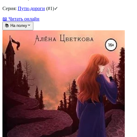
Серия:
Пути-дороги
(#
1
)
✓
📖 Читать онлайн
📚 На полку