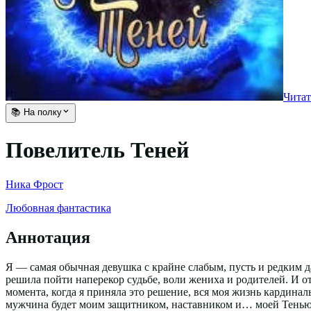
Читат
📚 На полку
Повелитель Теней
Ника Фрост
Любовная фантастика
Аннотация
Я — самая обычная девушка с крайне слабым, пусть и редким д
решила пойти наперекор судьбе, воли жениха и родителей. И от
момента, когда я приняла это решение, вся моя жизнь кардина
мужчина будет моим защитником, наставником и… моей Тенью… 