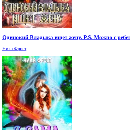
Одинокий Владыка ищет жену. P.S. Можно с ребе
Ника Фрост