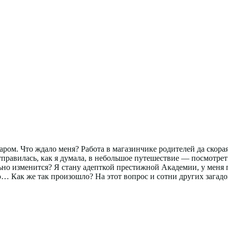
аром. Что ждало меня? Работа в магазинчике родителей да скора
правилась, как я думала, в небольшое путешествие — посмотреть 
льно изменится? Я стану адепткой престижной Академии, у меня п
Как же так произошло? На этот вопрос и сотни других загадок