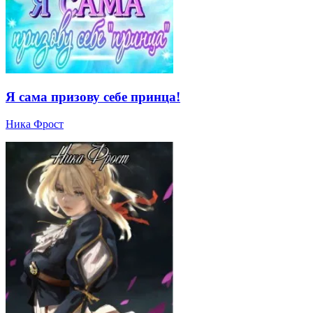
Я сама призову себе принца!
Ника Фрост