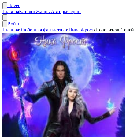
libreed
Главная
Каталог
Жанры
Авторы
Серии
Войти
Главная
›
Любовная фантастика
›
Ника Фрост
›
Повелитель Теней