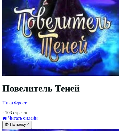
Повелитель Теней
Ника Фрост
·
103
стр.
·
ru
📖 Читать онлайн
📚 На полку