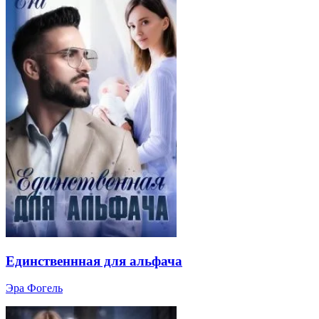
Единственнная для альфача
Эра Фогель