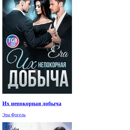
Их непокорная добыча
Эра Фогель