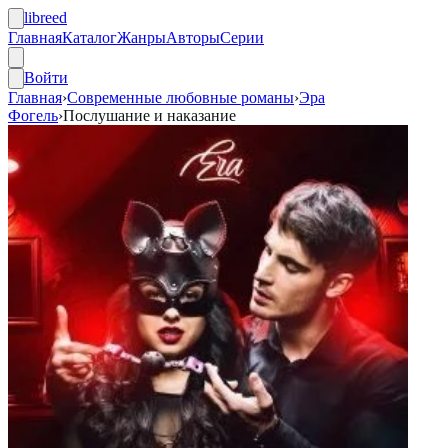
libreed
Главная
Каталог
Жанры
Авторы
Серии
Войти
Главная
›
Современные любовные романы
›
Эра
Фогель
›
Послушание и наказание