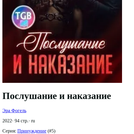
Послушание и наказание
Эра Фогель
2022
·
94
стр.
·
ru
Серия:
Принуждение
(#
5
)