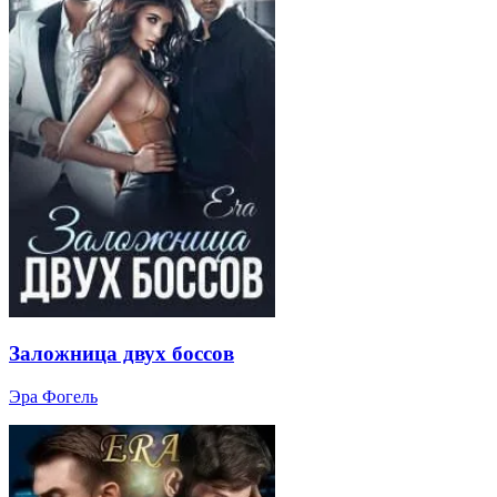
Заложница двух боссов
Эра Фогель