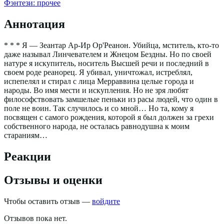
Фэнтези: прочее
Аннотация
* * * Я — Зеантар Ар-Ир Ор'Реанон. Убийца, мститель, кто-то
даже называл Линчевателем и Жнецом Бездны. Но по своей
натуре я искупитель, носитель Высшей речи и последний в
своем роде реанорец. Я убивал, уничтожал, истреблял,
испепелял и стирал с лица Мерраввина целые города и
народы. Во имя мести и искупления. Но не зря любят
философствовать замшелые пеньки из расы людей, что один в
поле не воин. Так случилось и со мной… Но та, кому я
посвящен с самого рождения, которой я был должен за грехи
собственного народа, не осталась равнодушна к моим
стараниям…
Реакции
Отзывы и оценки
Чтобы оставить отзыв —
войдите
Отзывов пока нет.