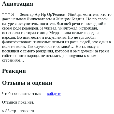
Аннотация
* * * Я — Зеантар Ар-Ир Ор'Реанон. Убийца, мститель, кто-то
даже называл Линчевателем и Жнецом Бездны. Но по своей
натуре я искупитель, носитель Высшей речи и последний в
своем роде реанорец. Я убивал, уничтожал, истреблял,
испепелял и стирал с лица Мерраввина целые города и
народы. Во имя мести и искупления. Но не зря любят
философствовать замшелые пеньки из расы людей, что один в
поле не воин. Так случилось и со мной… Но та, кому я
посвящен с самого рождения, которой я был должен за грехи
собственного народа, не осталась равнодушна к моим
стараниям…
Реакции
Отзывы и оценки
Чтобы оставить отзыв —
войдите
Отзывов пока нет.
≈
83
стр.
· язык:
ru