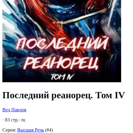
Последний реанорец. Том IV
Вел Павлов
·
83
стр.
·
ru
Серия:
Высшая Речь
(#
4
)