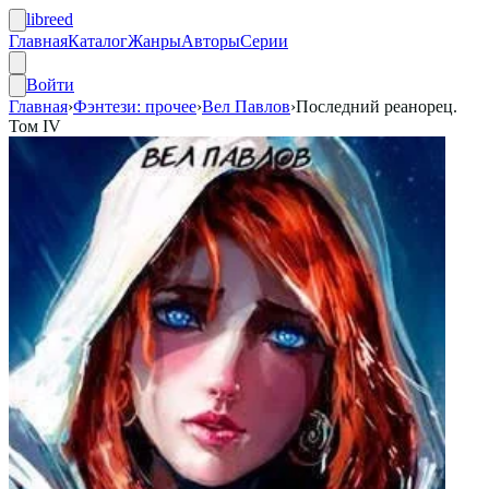
libreed
Главная
Каталог
Жанры
Авторы
Серии
Войти
Главная
›
Фэнтези: прочее
›
Вел Павлов
›
Последний реанорец.
Том IV