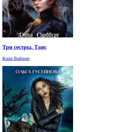
Три сестры. Таис
Кира Вайнир