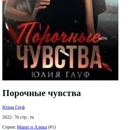
Порочные чувства
Юлия Гауф
2022
·
76
стр.
·
ru
Серия:
Марат и Алика
(#
1
)