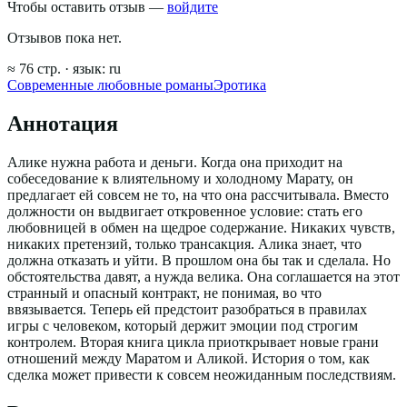
Чтобы оставить отзыв —
войдите
Отзывов пока нет.
≈
76
стр.
· язык:
ru
Современные любовные романы
Эротика
Аннотация
Алике нужна работа и деньги. Когда она приходит на
собеседование к влиятельному и холодному Марату, он
предлагает ей совсем не то, на что она рассчитывала. Вместо
должности он выдвигает откровенное условие: стать его
любовницей в обмен на щедрое содержание. Никаких чувств,
никаких претензий, только трансакция. Алика знает, что
должна отказать и уйти. В прошлом она бы так и сделала. Но
обстоятельства давят, а нужда велика. Она соглашается на этот
странный и опасный контракт, не понимая, во что
ввязывается. Теперь ей предстоит разобраться в правилах
игры с человеком, который держит эмоции под строгим
контролем. Вторая книга цикла приоткрывает новые грани
отношений между Маратом и Аликой. История о том, как
сделка может привести к совсем неожиданным последствиям.