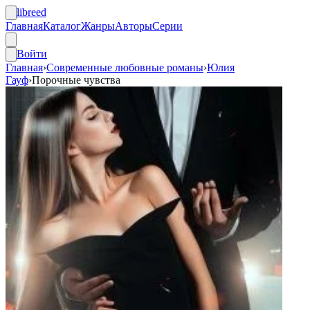
libreed
Главная
Каталог
Жанры
Авторы
Серии
Войти
Главная
›
Современные любовные романы
›
Юлия
Гауф
›
Порочные чувства