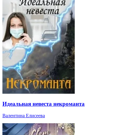
Идеальная невеста некроманта
Валентина Елисеева