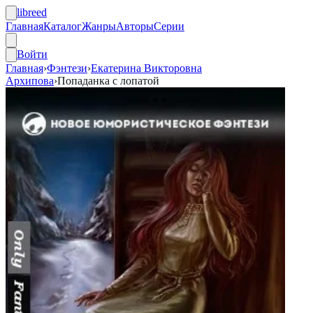
libreed
Главная
Каталог
Жанры
Авторы
Серии
Войти
Главная
›
Фэнтези
›
Екатерина Викторовна
Архипова
›
Попаданка с лопатой