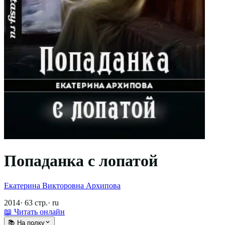
Попаданка с лопатой
Екатерина Викторовна Архипова
2014
·
63
стр.
·
ru
📖 Читать онлайн
📚 На полку