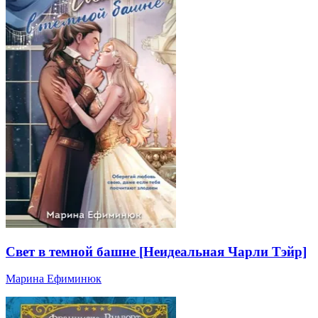
Свет в темной башне [Неидеальная Чарли Тэйр]
Марина Ефиминюк