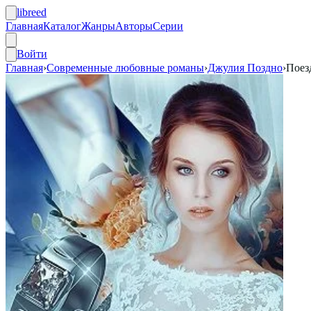
libreed
Главная
Каталог
Жанры
Авторы
Серии
Войти
Главная
›
Современные любовные романы
›
Джулия Поздно
›
Поез