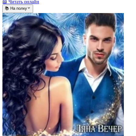
📖 Читать онлайн
📚 На полку