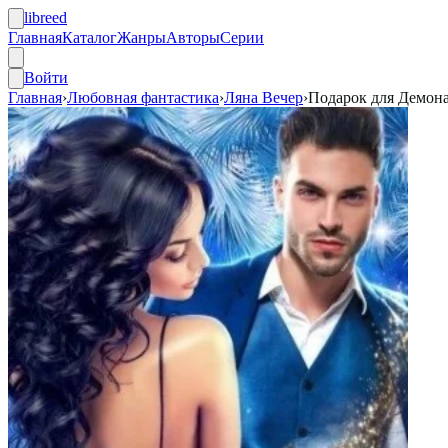
libreed
Главная
Каталог
Жанры
Авторы
Серии
Войти
Главная
›
Любовная фантастика
›
Ляна Вечер
›
Подарок для Демон