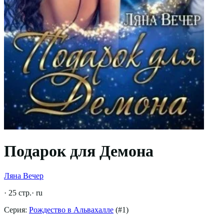
Подарок для Демона
Ляна Вечер
·
25
стр.
·
ru
Серия:
Рождество в Альвахалле
(#
1
)