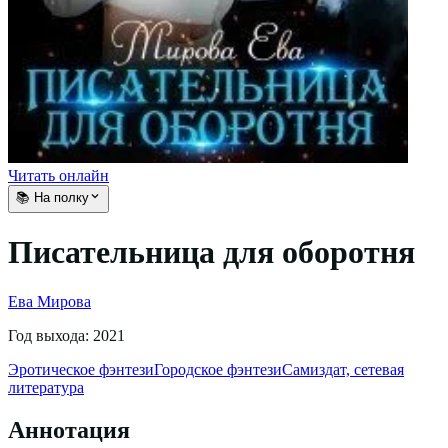
Читать онлайн
📚 На полку
Писательница для оборотня
Ева Мирова
Год выхода:
2021
Эротическое фэнтези
Городское фэнтези
Самиздат, сетевая
литература
Аннотация