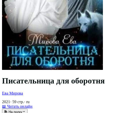
Писательница для оборотня
Ева Мирова
2021
·
59
стр.
·
ru
📖 Читать онлайн
📚 На полку