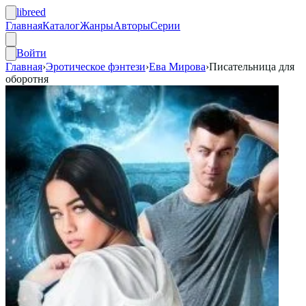
libreed
Главная
Каталог
Жанры
Авторы
Серии
Войти
Главная
›
Эротическое фэнтези
›
Ева Мирова
›
Писательница для
оборотня