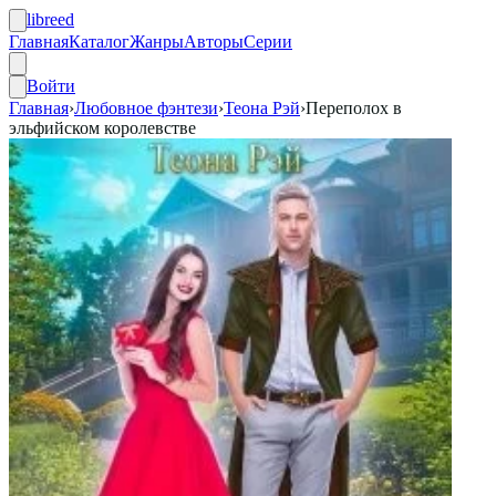
libreed
Главная
Каталог
Жанры
Авторы
Серии
Войти
Главная
›
Любовное фэнтези
›
Теона Рэй
›
Переполох в
эльфийском королевстве