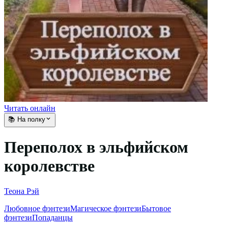
Читать онлайн
📚 На полку
Переполох в эльфийском
королевстве
Теона Рэй
Любовное фэнтези
Магическое фэнтези
Бытовое
фэнтези
Попаданцы