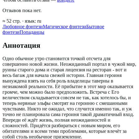
Отзывов пока нет.
≈
52
стр.
· язык:
ru
Любовное фэнтези
Магическое фэнтези
Бытовое
фэнтези
Попаданцы
Аннотация
Одно обычное утро становится точкой отсчета для
совершенно новой жизни. Неожиданный портал в чужой мир,
руины старого дома и старая лицензия на ресторан - вот и
весь багаж для начала свежей истории. Главная героиня
вынуждена взять на себя роль владелицы таверны в
незнакомой реальности. Её прибытие в этот мир оказывается
громче, чем можно было предположить. Встреча с Его
величеством складывается совсем не так, как хотелось бы, и
теперь нервные эльфы смотрят на героиню с смешанными
чувствами. Никто не ожидал, что случится именно так, и уж
точно не планировала сама героиня такой драматичный вход.
Впереди её ждёт жизнь, полная неожиданностей и
сложностей. Придётся разбираться с новым миром, его
обитателями и всеми теми проблемами, которые влечёт за
собой столь необычное приземление.