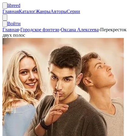
libreed
Главная
Каталог
Жанры
Авторы
Серии
Войти
Главная
›
Городское фэнтези
›
Оксана Алексеева
›
Перекресток
двух полос