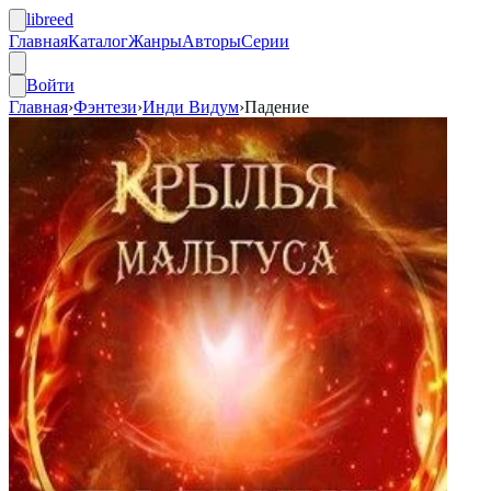
libreed
Главная
Каталог
Жанры
Авторы
Серии
Войти
Главная
›
Фэнтези
›
Инди Видум
›
Падение