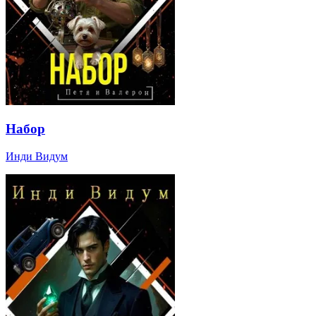
Набор
Инди Видум