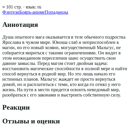
≈
101
стр.
· язык:
ru
Фэнтези
Бояръ-аниме
Попаданцы
Аннотация
Душа опытного мага оказывается в теле обычного подростка
Ярослава в чужом мире. Юноша слаб и неприспособлен к
магии, но его новый хозяин, могущественный Мальгус, не
собирается мириться с такими ограничениями. Он видит в
этом неожиданном переселении шанс осуществить свои
давние замыслы. Перед магом стоит двойная задача:
восстановить магические способности в полной мере и найти
способ вернуться в родной мир. Но это лишь начало его
истинных планов. Мальгус жаждет не просто вернуться
домой, но и расплатиться с теми, кто когда-то отнял у него
жизнь. На пути к мести придется освоить неведомый мир,
разобраться с его законами и выстроить собственную силу.
Реакции
Отзывы и оценки