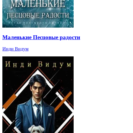
Маленькие Песцовые радости
Инди Видум