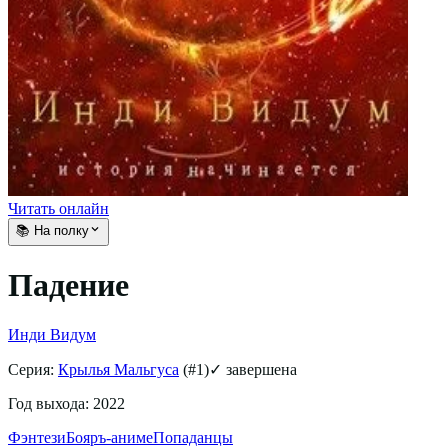
Читать онлайн
📚 На полку
Падение
Инди Видум
Серия:
Крылья Мальгуса
(#
1
)
✓ завершена
Год выхода:
2022
Фэнтези
Бояръ-аниме
Попаданцы