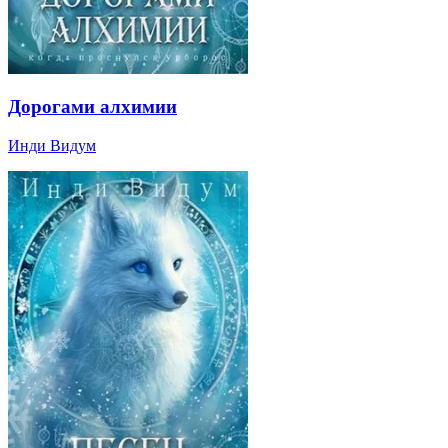
Дорогами алхимии
Инди Видум