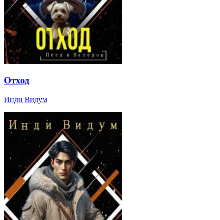
Отход
Инди Видум