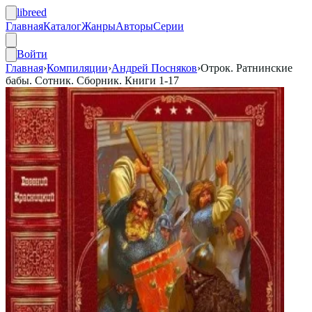
libreed
Главная
Каталог
Жанры
Авторы
Серии
Войти
Главная
›
Компиляции
›
Андрей Посняков
›
Отрок. Ратнинские
бабы. Сотник. Сборник. Книги 1-17