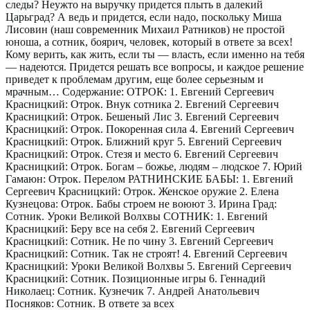
следы? Неужто на выручку придется плыть в далекий
Царьград? А ведь и придется, если надо, поскольку Миша
Лисовин (наш современник Михаил Ратников) не простой
юноша, а сотник, боярич, человек, который в ответе за всех!
Кому верить, как жить, если ты — власть, если именно на тебя
— надеются. Придется решать все вопросы, и каждое решение
приведет к проблемам другим, еще более серьезным и
мрачным… Содержание: ОТРОК: 1. Евгений Сергеевич
Красницкий: Отрок. Внук сотника 2. Евгений Сергеевич
Красницкий: Отрок. Бешеный Лис 3. Евгений Сергеевич
Красницкий: Отрок. Покоренная сила 4. Евгений Сергеевич
Красницкий: Отрок. Ближний круг 5. Евгений Сергеевич
Красницкий: Отрок. Стезя и место 6. Евгений Сергеевич
Красницкий: Отрок. Богам – божье, людям – людское 7. Юрий
Гамаюн: Отрок. Перелом РАТНИНСКИЕ БАБЫ: 1. Евгений
Сергеевич Красницкий: Отрок. Женское оружие 2. Елена
Кузнецова: Отрок. Бабы строем не воюют 3. Ирина Град:
Сотник. Уроки Великой Волхвы СОТНИК: 1. Евгений
Красницкий: Беру все на себя 2. Евгений Сергеевич
Красницкий: Сотник. Не по чину 3. Евгений Сергеевич
Красницкий: Сотник. Так не строят! 4. Евгений Сергеевич
Красницкий: Уроки Великой Волхвы 5. Евгений Сергеевич
Красницкий: Сотник. Позиционные игры 6. Геннадий
Николаец: Сотник. Кузнечик 7. Андрей Анатольевич
Посняков: Сотник. В ответе за всех