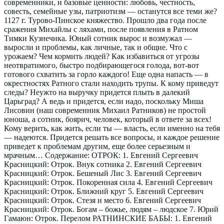
современники, и базовые ценности: любовь, честность,
совесть, семейные узы, патриотизм — останутся все теми же?
1127 г. Турово-Пинское княжество. Прошло два года после
сражения Михайлы с ляхами, после появления в Ратном
Тимки Кузнечика. Юный сотник вырос и возмужал —
выросли и проблемы, как личные, так и общие. Что с
урожаем? Чем кормить людей? Как избавиться от угрозы
неотвратимого, быстро подбирающегося голода, вот-вот
готового схватить за горло каждого! Еще одна напасть — в
окрестностях Ратного стали находить трупы. К кому приведут
следы? Неужто на выручку придется плыть в далекий
Царьград? А ведь и придется, если надо, поскольку Миша
Лисовин (наш современник Михаил Ратников) не простой
юноша, а сотник, боярич, человек, который в ответе за всех!
Кому верить, как жить, если ты — власть, если именно на тебя
— надеются. Придется решать все вопросы, и каждое решение
приведет к проблемам другим, еще более серьезным и
мрачным… Содержание: ОТРОК: 1. Евгений Сергеевич
Красницкий: Отрок. Внук сотника 2. Евгений Сергеевич
Красницкий: Отрок. Бешеный Лис 3. Евгений Сергеевич
Красницкий: Отрок. Покоренная сила 4. Евгений Сергеевич
Красницкий: Отрок. Ближний круг 5. Евгений Сергеевич
Красницкий: Отрок. Стезя и место 6. Евгений Сергеевич
Красницкий: Отрок. Богам – божье, людям – людское 7. Юрий
Гамаюн: Отрок. Перелом РАТНИНСКИЕ БАБЫ: 1. Евгений