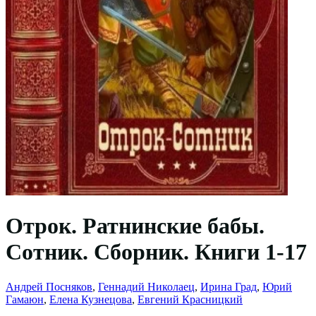
Отрок. Ратнинские бабы.
Сотник. Сборник. Книги 1-17
Андрей Посняков
,
Геннадий Николаец
,
Ирина Град
,
Юрий
Гамаюн
,
Елена Кузнецова
,
Евгений Красницкий