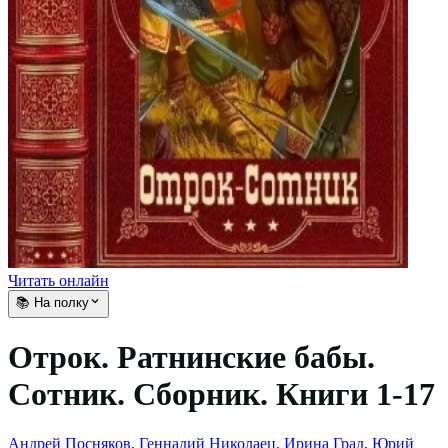
Читать онлайн
📚 На полку
Отрок. Ратнинские бабы.
Сотник. Сборник. Книги 1-17
Андрей Посняков
,
Геннадий Николаец
,
Ирина Град
,
Юрий