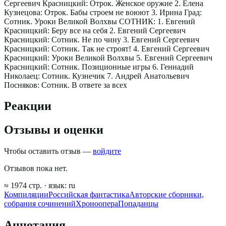
Сергеевич Красницкий: Отрок. Женское оружие 2. Елена
Кузнецова: Отрок. Бабы строем не воюют 3. Ирина Град:
Сотник. Уроки Великой Волхвы СОТНИК: 1. Евгений
Красницкий: Беру все на себя 2. Евгений Сергеевич
Красницкий: Сотник. Не по чину 3. Евгений Сергеевич
Красницкий: Сотник. Так не строят! 4. Евгений Сергеевич
Красницкий: Уроки Великой Волхвы 5. Евгений Сергеевич
Красницкий: Сотник. Позиционные игры 6. Геннадий
Николаец: Сотник. Кузнечик 7. Андрей Анатольевич
Посняков: Сотник. В ответе за всех
Реакции
Отзывы и оценки
Чтобы оставить отзыв —
войдите
Отзывов пока нет.
≈
1974
стр.
· язык:
ru
Компиляции
Российская фантастика
Авторские сборники,
собрания сочинений
Хроноопера
Попаданцы
Аннотация