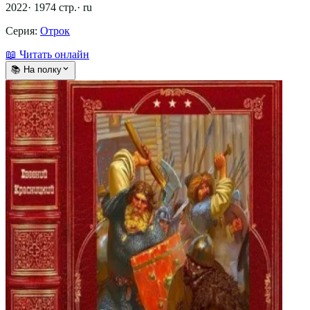
2022
·
1974
стр.
·
ru
Серия:
Отрок
📖 Читать онлайн
📚 На полку