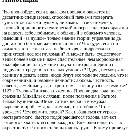
Что произойдет, если в далеком прошлом окажется не
десантник-спецназовец, способный пачками повергать
супостатов голыми руками, не химик-физик-инженер,
готовый пришпорить технический прогресс на страх врагам и
на радость себе любимому, а обычный в общем-то человек,
имеющий «за душой» только знание теории управления да
достаточно богатый жизненный опыт? Что будет, если он
окажется в теле не князя, не богатыря, а подростка из
припятской лесной глухомани? А может быть, существуют
вещи более важные и даже спасительные, чем мордобойная
квалификация или умение получать нитроглицерин из
подручных средств, в полевых условиях? Вдруг, несмотря на
разницу в девять веков, люди будут все теми же людьми, что и
современники, и базовые ценности: любовь, честность,
совесть, семейные узы, патриотизм — останутся все теми же?
1127 г. Турово-Пинское княжество. Прошло два года после
сражения Михайлы с ляхами, после появления в Ратном
Тимки Кузнечика. Юный сотник вырос и возмужал —
выросли и проблемы, как личные, так и общие. Что с
урожаем? Чем кормить людей? Как избавиться от угрозы
неотвратимого, быстро подбирающегося голода, вот-вот
готового схватить за горло каждого! Еще одна напасть — в
окрестностях Ратного стали находить трупы. К кому приведут