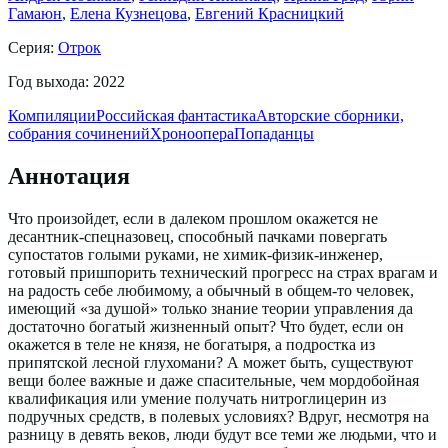
Гамаюн
,
Елена Кузнецова
,
Евгений Красницкий
Серия:
Отрок
Год выхода:
2022
Компиляции
Российская фантастика
Авторские сборники,
собрания сочинений
Хроноопера
Попаданцы
Аннотация
Что произойдет, если в далеком прошлом окажется не
десантник-спецназовец, способный пачками повергать
супостатов голыми руками, не химик-физик-инженер,
готовый пришпорить технический прогресс на страх врагам и
на радость себе любимому, а обычный в общем-то человек,
имеющий «за душой» только знание теории управления да
достаточно богатый жизненный опыт? Что будет, если он
окажется в теле не князя, не богатыря, а подростка из
припятской лесной глухомани? А может быть, существуют
вещи более важные и даже спасительные, чем мордобойная
квалификация или умение получать нитроглицерин из
подручных средств, в полевых условиях? Вдруг, несмотря на
разницу в девять веков, люди будут все теми же людьми, что и