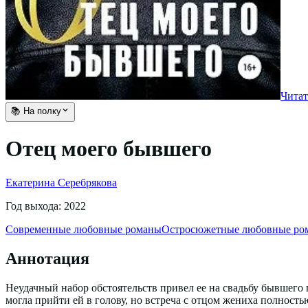
Читат
📚 На полку
Отец моего бывшего
Екатерина Серебрякова
Год выхода:
2022
Современные любовные романы
Остросюжетные любовные ро
Аннотация
Неудачный набор обстоятельств привел ее на свадьбу бывшего па
могла прийти ей в голову, но встреча с отцом жениха полност