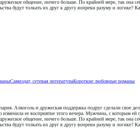
ружеское общение, ничего больше. По крайней мере, так она се
льства будут толкать их друг к другу вопреки разуму и логике? 
маны
Самиздат, сетевая литература
Короткие любовные романы
рня. Алкоголь и дружеская поддержка подруг сделали свое дело, 
ью изменила ее восприятие этого вечера. Мужчина, с которым ей
ружеское общение, ничего больше. По крайней мере, так она се
льства будут толкать их друг к другу вопреки разуму и логике? 