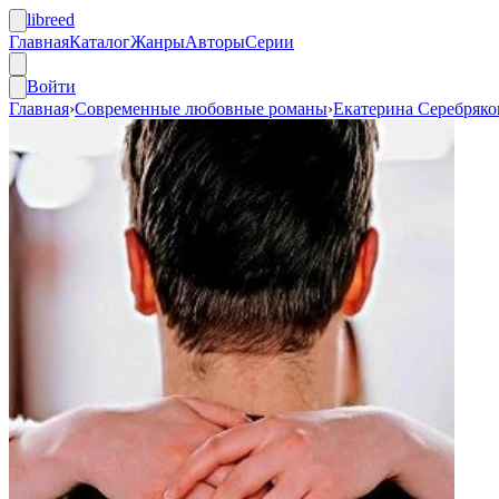
libreed
Главная
Каталог
Жанры
Авторы
Серии
Войти
Главная
›
Современные любовные романы
›
Екатерина Серебряко