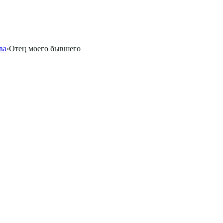
ва
›
Отец моего бывшего