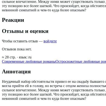
сильное впечатление. Между ними может существовать только д
эту позицию все более шаткой. Что произойдет, когда обстояте
невинной симпатией и чем-то куда более опасным?
Реакции
Отзывы и оценки
Чтобы оставить отзыв —
войдите
Отзывов пока нет.
≈
28
стр.
· язык:
ru
Современные любовные романы
Остросюжетные любовные ро
Аннотация
Неудачный набор обстоятельств привел ее на свадьбу бывшего па
могла прийти ей в голову, но встреча с отцом жениха полност
сильное впечатление. Между ними может существовать только д
эту позицию все более шаткой. Что произойдет, когда обстояте
невинной симпатией и чем-то куда более опасным?