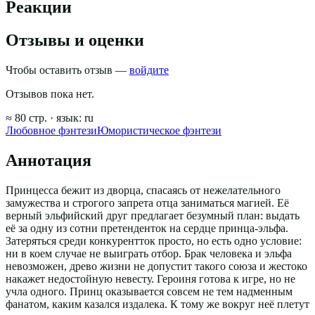
Реакции
Отзывы и оценки
Чтобы оставить отзыв —
войдите
Отзывов пока нет.
≈
80
стр.
· язык:
ru
Любовное фэнтези
Юмористическое фэнтези
Аннотация
Принцесса бежит из дворца, спасаясь от нежелательного
замужества и строгого запрета отца заниматься магией. Её
верный эльфийский друг предлагает безумный план: выдать
её за одну из сотни претенденток на сердце принца-эльфа.
Затеряться среди конкурентток просто, но есть одно условие:
ни в коем случае не выиграть отбор. Брак человека и эльфа
невозможен, древо жизни не допустит такого союза и жестоко
накажет недостойную невесту. Героиня готова к игре, но не
учла одного. Принц оказывается совсем не тем надменным
фанатом, каким казался издалека. К тому же вокруг неё плетут