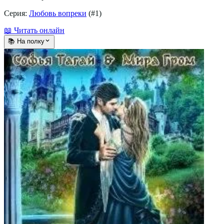
Серия:
Любовь вопреки
(#
1
)
📖 Читать онлайн
📚 На полку