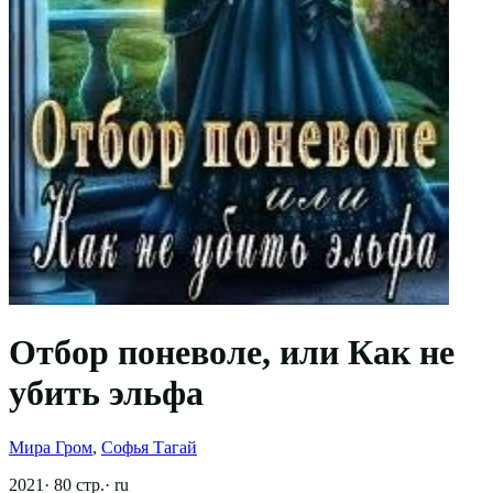
Отбор поневоле, или Как не
убить эльфа
Мира Гром
,
Софья Тагай
2021
·
80
стр.
·
ru