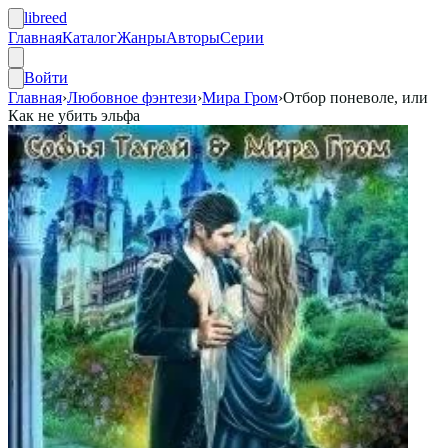
libreed
Главная
Каталог
Жанры
Авторы
Серии
Войти
Главная
›
Любовное фэнтези
›
Мира Гром
›
Отбор поневоле, или
Как не убить эльфа