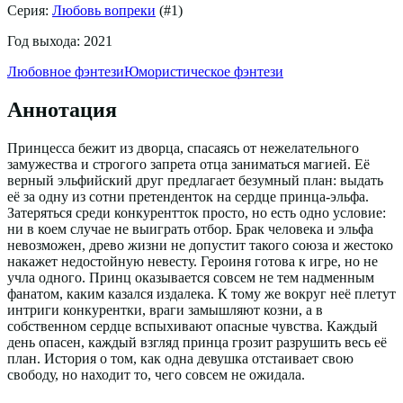
Серия:
Любовь вопреки
(#
1
)
Год выхода:
2021
Любовное фэнтези
Юмористическое фэнтези
Аннотация
Принцесса бежит из дворца, спасаясь от нежелательного
замужества и строгого запрета отца заниматься магией. Её
верный эльфийский друг предлагает безумный план: выдать
её за одну из сотни претенденток на сердце принца-эльфа.
Затеряться среди конкурентток просто, но есть одно условие:
ни в коем случае не выиграть отбор. Брак человека и эльфа
невозможен, древо жизни не допустит такого союза и жестоко
накажет недостойную невесту. Героиня готова к игре, но не
учла одного. Принц оказывается совсем не тем надменным
фанатом, каким казался издалека. К тому же вокруг неё плетут
интриги конкурентки, враги замышляют козни, а в
собственном сердце вспыхивают опасные чувства. Каждый
день опасен, каждый взгляд принца грозит разрушить весь её
план. История о том, как одна девушка отстаивает свою
свободу, но находит то, чего совсем не ожидала.