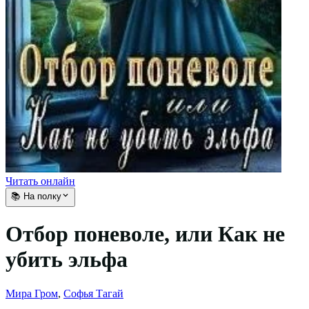
Читать онлайн
📚 На полку
Отбор поневоле, или Как не
убить эльфа
Мира Гром
,
Софья Тагай