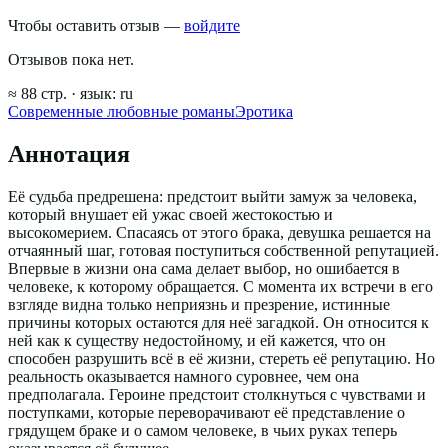
Чтобы оставить отзыв —
войдите
Отзывов пока нет.
≈
88
стр.
· язык:
ru
Современные любовные романы
Эротика
Аннотация
Её судьба предрешена: предстоит выйти замуж за человека,
который внушает ей ужас своей жестокостью и
высокомерием. Спасаясь от этого брака, девушка решается на
отчаянный шаг, готовая поступиться собственной репутацией.
Впервые в жизни она сама делает выбор, но ошибается в
человеке, к которому обращается. С момента их встречи в его
взгляде видна только неприязнь и презрение, истинные
причины которых остаются для неё загадкой. Он относится к
ней как к существу недостойному, и ей кажется, что он
способен разрушить всё в её жизни, стереть её репутацию. Но
реальность оказывается намного суровнее, чем она
предполагала. Героине предстоит столкнуться с чувствами и
поступками, которые переворачивают её представление о
грядущем браке и о самом человеке, в чьих руках теперь