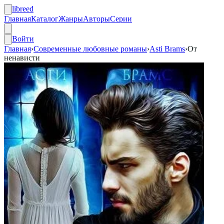
libreed
Главная
Каталог
Жанры
Авторы
Серии
Войти
Главная
›
Современные любовные романы
›
Asti Brams
›
От
ненависти