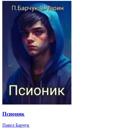
Псионик
Павел Барчук