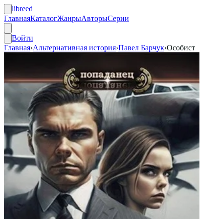
libreed
Главная
Каталог
Жанры
Авторы
Серии
Войти
Главная
›
Альтернативная история
›
Павел Барчук
›
Особист