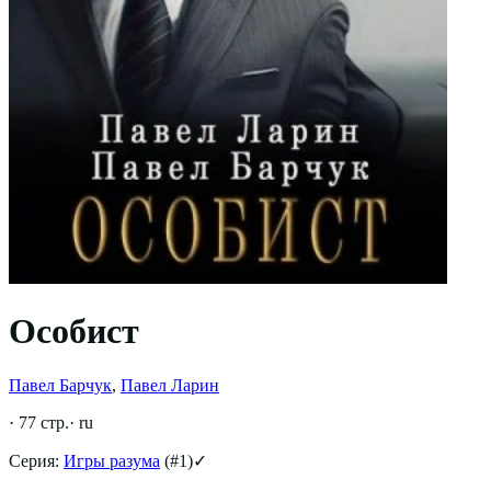
Особист
Павел Барчук
,
Павел Ларин
·
77
стр.
·
ru
Серия:
Игры разума
(#
1
)
✓