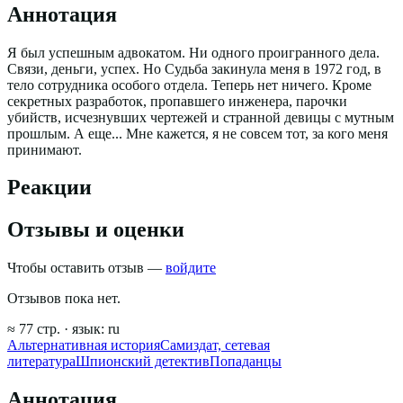
Аннотация
Я был успешным адвокатом. Ни одного проигранного дела.
Связи, деньги, успех. Но Судьба закинула меня в 1972 год, в
тело сотрудника особого отдела. Теперь нет ничего. Кроме
секретных разработок, пропавшего инженера, парочки
убийств, исчезнувших чертежей и странной девицы с мутным
прошлым. А еще... Мне кажется, я не совсем тот, за кого меня
принимают.
Реакции
Отзывы и оценки
Чтобы оставить отзыв —
войдите
Отзывов пока нет.
≈
77
стр.
· язык:
ru
Альтернативная история
Самиздат, сетевая
литература
Шпионский детектив
Попаданцы
Аннотация