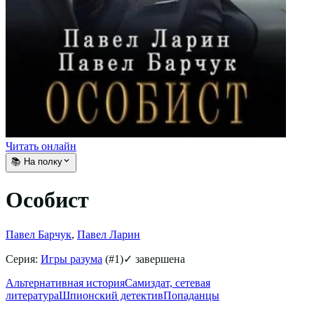
Читать онлайн
📚 На полку
Особист
Павел Барчук
,
Павел Ларин
Серия:
Игры разума
(#
1
)
✓ завершена
Альтернативная история
Самиздат, сетевая
литература
Шпионский детектив
Попаданцы