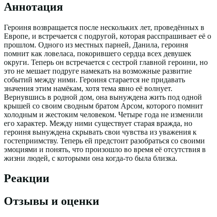
Аннотация
Героиня возвращается после нескольких лет, проведённых в
Европе, и встречается с подругой, которая расспрашивает её о
прошлом. Одного из местных парней, Данила, героиня
помнит как ловеласа, покорившего сердца всех девушек
округи. Теперь он встречается с сестрой главной героини, но
это не мешает подруге намекать на возможные развитие
событий между ними. Героиня старается не придавать
значения этим намёкам, хотя тема явно её волнует.
Вернувшись в родной дом, она вынуждена жить под одной
крышей со своим сводным братом Арсом, которого помнит
холодным и жестоким человеком. Четыре года не изменили
его характер. Между ними существует старая вражда, но
героиня вынуждена скрывать свои чувства из уважения к
гостеприимству. Теперь ей предстоит разобраться со своими
эмоциями и понять, что произошло во время её отсутствия в
жизни людей, с которыми она когда-то была близка.
Реакции
Отзывы и оценки