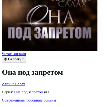
Читать онлайн
📚 На полку
Она под запретом
Алайна Салах
Серия:
Она под запретом
(#
1
)
Современные любовные романы