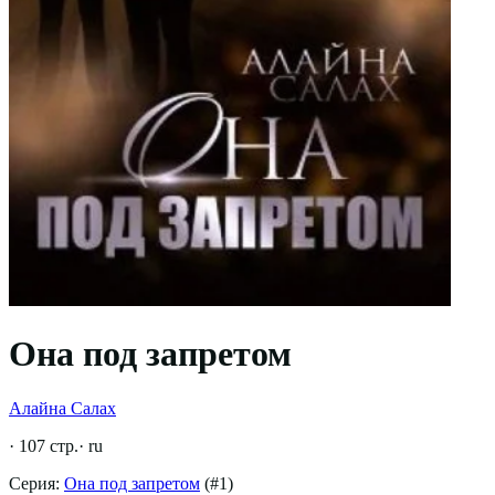
Она под запретом
Алайна Салах
·
107
стр.
·
ru
Серия:
Она под запретом
(#
1
)