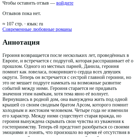
Чтобы оставить отзыв —
войдите
Отзывов пока нет.
≈
107
стр.
· язык:
ru
Современные любовные романы
Аннотация
Героиня возвращается после нескольких лет, проведённых в
Европе, и встречается с подругой, которая расспрашивает её о
прошлом. Одного из местных парней, Данила, героиня
помнит как ловеласа, покорившего сердца всех девушек
округи. Теперь он встречается с сестрой главной героини, но
это не мешает подруге намекать на возможные развитие
событий между ними. Героиня старается не придавать
значения этим намёкам, хотя тема явно её волнует.
Вернувшись в родной дом, она вынуждена жить под одной
крышей со своим сводным братом Арсом, которого помнит
холодным и жестоким человеком. Четыре года не изменили
его характер. Между ними существует старая вражда, но
героиня вынуждена скрывать свои чувства из уважения к
гостеприимству. Теперь ей предстоит разобраться со своими
эмоциями и понять, что произошло во время её отсутствия в