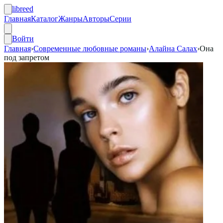
libreed
Главная
Каталог
Жанры
Авторы
Серии
Войти
Главная
›
Современные любовные романы
›
Алайна Салах
›
Она
под запретом