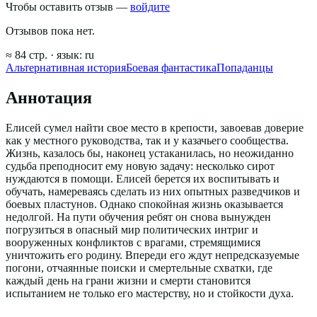
Чтобы оставить отзыв —
войдите
Отзывов пока нет.
≈
84
стр.
· язык:
ru
Альтернативная история
Боевая фантастика
Попаданцы
Аннотация
Елисей сумел найти свое место в крепости, завоевав доверие
как у местного руководства, так и у казачьего сообщества.
Жизнь, казалось бы, наконец устаканилась, но неожиданно
судьба преподносит ему новую задачу: несколько сирот
нуждаются в помощи. Елисей берется их воспитывать и
обучать, намереваясь сделать из них опытных разведчиков и
боевых пластунов. Однако спокойная жизнь оказывается
недолгой. На пути обучения ребят он снова вынужден
погрузиться в опасный мир политических интриг и
вооруженных конфликтов с врагами, стремящимися
уничтожить его родину. Впереди его ждут непредсказуемые
погони, отчаянные поиски и смертельные схватки, где
каждый день на грани жизни и смерти становится
испытанием не только его мастерству, но и стойкости духа.