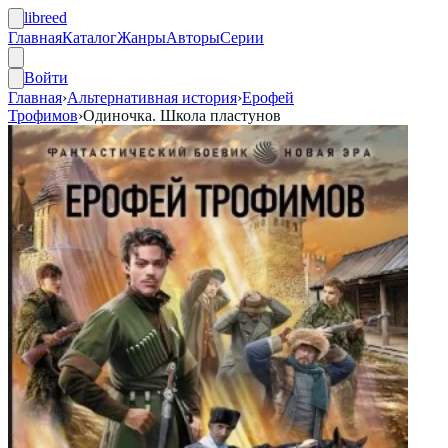
libreed
Главная
Каталог
Жанры
Авторы
Серии
Войти
Главная
›
Альтернативная история
›
Ерофей
Трофимов
›
Одиночка. Школа пластунов