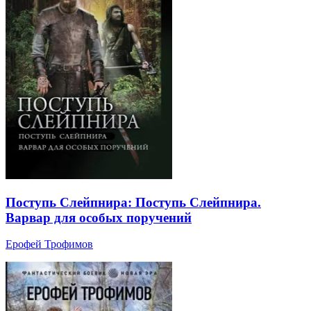
Поступь Слейпнира: Поступь Слейпнира.
Варвар для особых поручений
Ерофей Трофимов