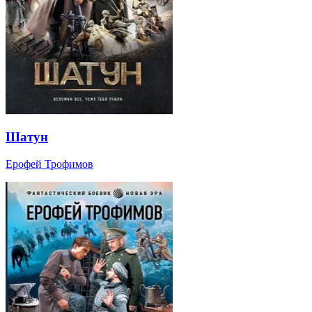
Шатун
Ерофей Трофимов