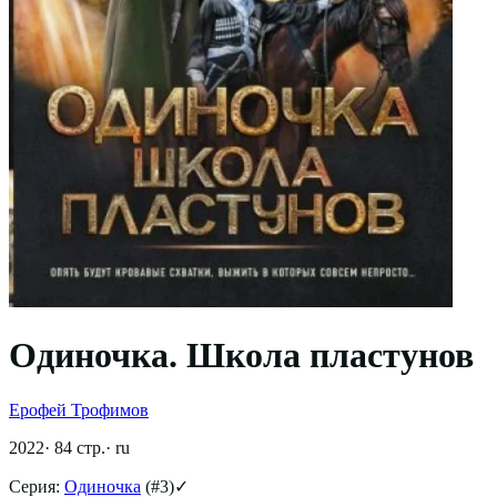
Одиночка. Школа пластунов
Ерофей Трофимов
2022
·
84
стр.
·
ru
Серия:
Одиночка
(#
3
)
✓