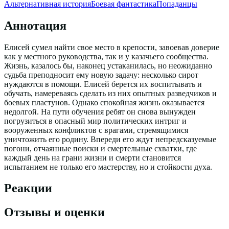
Альтернативная история
Боевая фантастика
Попаданцы
Аннотация
Елисей сумел найти свое место в крепости, завоевав доверие
как у местного руководства, так и у казачьего сообщества.
Жизнь, казалось бы, наконец устаканилась, но неожиданно
судьба преподносит ему новую задачу: несколько сирот
нуждаются в помощи. Елисей берется их воспитывать и
обучать, намереваясь сделать из них опытных разведчиков и
боевых пластунов. Однако спокойная жизнь оказывается
недолгой. На пути обучения ребят он снова вынужден
погрузиться в опасный мир политических интриг и
вооруженных конфликтов с врагами, стремящимися
уничтожить его родину. Впереди его ждут непредсказуемые
погони, отчаянные поиски и смертельные схватки, где
каждый день на грани жизни и смерти становится
испытанием не только его мастерству, но и стойкости духа.
Реакции
Отзывы и оценки