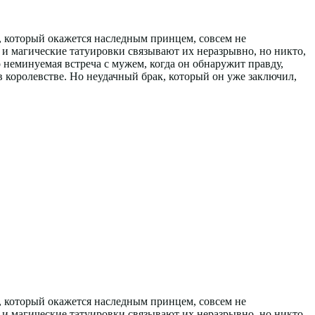
к, который окажется наследным принцем, совсем не
, и магические татуировки связывают их неразрывно, но никто,
о неминуемая встреча с мужем, когда он обнаружит правду,
в королевстве. Но неудачный брак, который он уже заключил,
к, который окажется наследным принцем, совсем не
, и магические татуировки связывают их неразрывно, но никто,