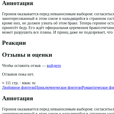
Аннотация
Героиня оказывается перед невыносимым выбором: согласиться 
заинтересованный в этом союзе и находящийся в странном сост
кроме них, не должен узнать об этом браке. Теперь героине ост
принесёт беду. Его ждёт официальная церемония бракосочетани
может разрушить все планы. И принц даже не подозревает, что у
Реакции
Отзывы и оценки
Чтобы оставить отзыв —
войдите
Отзывов пока нет.
≈
111
стр.
· язык:
ru
Любовное фэнтези
Приключенческое фэнтези
Романтическое фэ
Аннотация
Героиня оказывается перед невыносимым выбором: согласиться 
заинтересованный в этом союзе и находящийся в странном сост