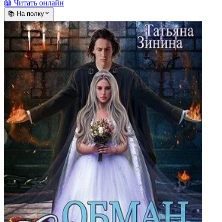
📖 Читать онлайн
📚 На полку