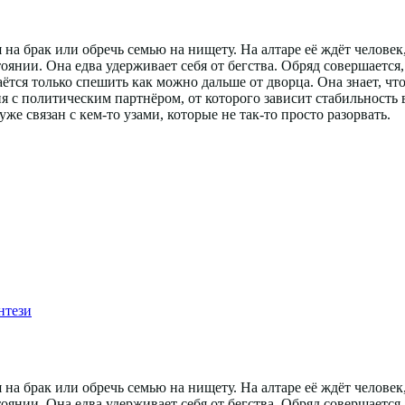
на брак или обречь семью на нищету. На алтаре её ждёт челове
оянии. Она едва удерживает себя от бегства. Обряд совершается
аётся только спешить как можно дальше от дворца. Она знает, чт
я с политическим партнёром, от которого зависит стабильность 
же связан с кем-то узами, которые не так-то просто разорвать.
нтези
на брак или обречь семью на нищету. На алтаре её ждёт челове
оянии. Она едва удерживает себя от бегства. Обряд совершается