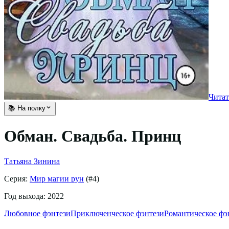
Читат
📚 На полку
Обман. Свадьба. Принц
Татьяна Зинина
Серия:
Мир магии рун
(#
4
)
Год выхода:
2022
Любовное фэнтези
Приключенческое фэнтези
Романтическое фэ