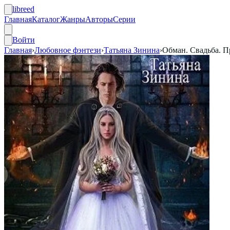
libreed
Главная
Каталог
Жанры
Авторы
Серии
Войти
Главная
›
Любовное фэнтези
›
Татьяна Зинина
›
Обман. Свадьба. 