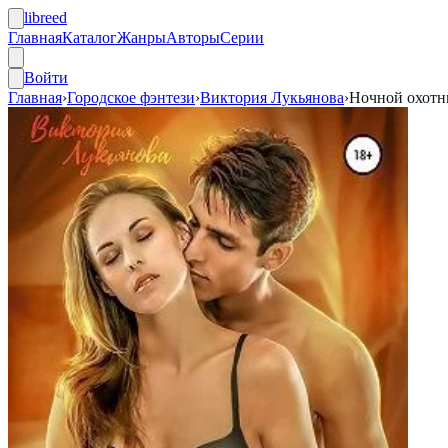
libreed
Главная
Каталог
Жанры
Авторы
Серии
Войти
Главная
›
Городское фэнтези
›
Виктория Лукьянова
›
Ночной охотн