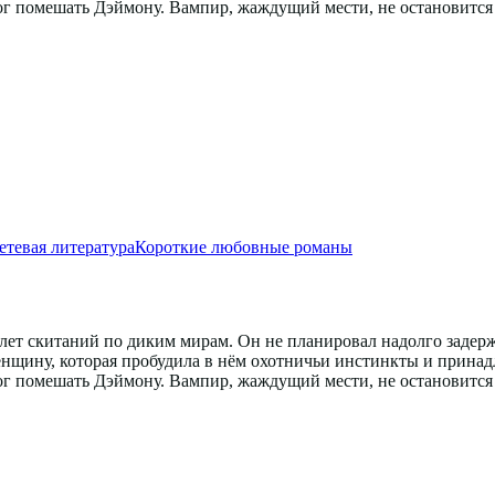
г помешать Дэймону. Вампир, жаждущий мести, не остановится ни
етевая литература
Короткие любовные романы
ет скитаний по диким мирам. Он не планировал надолго задержив
енщину, которая пробудила в нём охотничьи инстинкты и принад
г помешать Дэймону. Вампир, жаждущий мести, не остановится ни