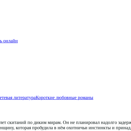
ь онлайн
етевая литература
Короткие любовные романы
ет скитаний по диким мирам. Он не планировал надолго задержив
енщину, которая пробудила в нём охотничьи инстинкты и принад