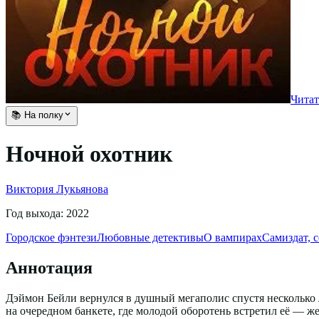
Читат
📚 На полку
Ночной охотник
Виктория Лукьянова
Год выхода:
2022
Городское фэнтези
Любовные детективы
О вампирах
Самиздат, с
Аннотация
Дэймон Бейли вернулся в душный мегаполис спустя несколько л
на очередном банкете, где молодой оборотень встретил её — ж