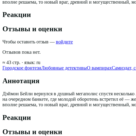
вполне решаема, то новый враг, древний и могущественный, мо
Реакции
Отзывы и оценки
Чтобы оставить отзыв —
войдите
Отзывов пока нет.
≈
43
стр.
· язык:
ru
Городское фэнтези
Любовные детективы
О вампирах
Самиздат, с
Аннотация
Дэймон Бейли вернулся в душный мегаполис спустя несколько л
на очередном банкете, где молодой оборотень встретил её — ж
вполне решаема, то новый враг, древний и могущественный, мо
Реакции
Отзывы и оценки