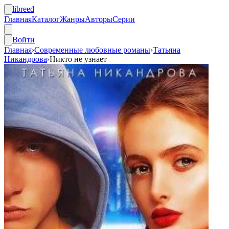
libreed
Главная
Каталог
Жанры
Авторы
Серии
Войти
Главная
›
Современные любовные романы
›
Татьяна
Никандрова
›
Никто не узнает