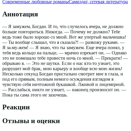
Современные любовные романы
Самиздат, сетевая литература
Аннотация
— Я замужем, Богдан. И то, что случилось вчера, не должно
больше повториться. Никогда. — Почему не должно? Тебе
ведь тоже было хорошо со мной. Вот же упертый мальчишка!
— Ты вообще слышал, что я сказала?! — развожу руками. —
Я за-му-жем! — Я знаю, что ты замужем. Еще вчера понял, у
тебя ведь кольцо на пальце, — мрачно изрекает он. — Однако
это не помешало тебе провести ночь со мной. — Прекрати! —
обрываю я. — Это не шутки. Если о нас кто-то узнает, это
разрушит мой брак, мою карьеру и вообще всю мою жизнь!
Несколько секунд Богдан пристально смотрит мне в глаза, и
под его прямым, полным немого осуждения взглядом я
чувствую себя ничтожной букашкой. Лживой и лицемерной.
— Расслабься, никто не узнает, — наконец произносит он. —
Пока ты сама этого не захочешь.
Реакции
Отзывы и оценки