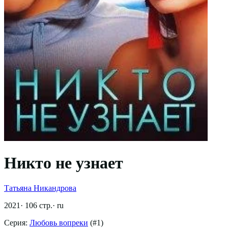
Никто не узнает
Татьяна Никандрова
2021
·
106
стр.
·
ru
Серия:
Любовь вопреки
(#
1
)