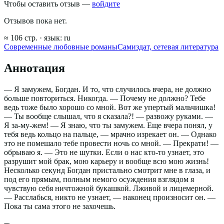
Чтобы оставить отзыв —
войдите
Отзывов пока нет.
≈
106
стр.
· язык:
ru
Современные любовные романы
Самиздат, сетевая литература
Аннотация
— Я замужем, Богдан. И то, что случилось вчера, не должно
больше повториться. Никогда. — Почему не должно? Тебе
ведь тоже было хорошо со мной. Вот же упертый мальчишка!
— Ты вообще слышал, что я сказала?! — развожу руками. —
Я за-му-жем! — Я знаю, что ты замужем. Еще вчера понял, у
тебя ведь кольцо на пальце, — мрачно изрекает он. — Однако
это не помешало тебе провести ночь со мной. — Прекрати! —
обрываю я. — Это не шутки. Если о нас кто-то узнает, это
разрушит мой брак, мою карьеру и вообще всю мою жизнь!
Несколько секунд Богдан пристально смотрит мне в глаза, и
под его прямым, полным немого осуждения взглядом я
чувствую себя ничтожной букашкой. Лживой и лицемерной.
— Расслабься, никто не узнает, — наконец произносит он. —
Пока ты сама этого не захочешь.