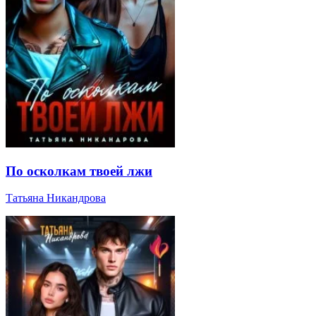
По осколкам твоей лжи
Татьяна Никандрова