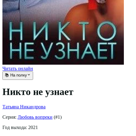
Читать онлайн
📚 На полку
Никто не узнает
Татьяна Никандрова
Серия:
Любовь вопреки
(#
1
)
Год выхода:
2021